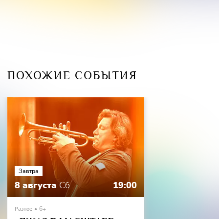
социально-культурным проблемам и значительным
вкладом в итальянскую и международную музыку. Его
карьера охватывает различные амплуа, включая
продюсера, мультиплатинового композитора, певца,
автора песен, гитариста, аранжировщика и
звукорежиссера. Он продал более 10 миллионов
ПОХОЖИЕ СОБЫТИЯ
пластинок. Сотрудничал со многими известными
артистами, среди которых: Андреа Бочелли, Дзуккеро,
Мина, Адриано Челентано, Клаудио Бальони, Марко
Менгони, Джио
Сада, Массимо Ди Катальдо, Неграмаро, Рино Де Мария,
Пьеро Пелю, Джанни Моранди, Алессандро Сафина,
Андреа Мингарди, Антонино, Лина Састри, Энцо
Завтра
Граньяниелло, Эдоардо Беннато, Франческо Ренга, Хосе
8 августа
Сб
19:00
Луис Пералес, Аранса, Паулина Рубио, Алехандра Гусман,
Лорка, Тисуби и Джорджина, Маланга, Дуэт Динамико,
Энцо Авитабиле, Туллио Де Пископо, Нино Буонокоре,
Разное
6+