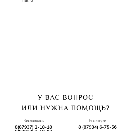
состоящий из 4 инструментальных треков.
такси.
В декабре 2023 года в сотрудничестве с Маурицио
Инноченти выпустил сингл «RUPIN».
В апреле 2024 года на студии Universal вышел его сингл
«Na casa mmiez' 'o mare» с участием Райза.
В 2025 году выпустил альбомы «Tienimi con te» и «Come
Un'aquilone».
Помимо студийной работы, Лука Рустичи известен своими
живыми выступлениями, на которых он демонстрирует
виртуозную игру на гитаре. Он выступает на
многочисленных концертах и мероприятиях, привнося на
У ВАС ВОПРОС
сцену свою фирменную энергию и страсть.
ИЛИ НУЖНА ПОМОЩЬ?
Кисловодск
Ессентуки
8(87937) 2-18-18
8 (87934) 6-75-56