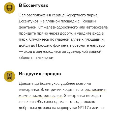
В июле 2020 года выпустил свой первый сингл «A
В Ессентуках
Zingara», кавер-версию песни группы Osanna,
Зал расположен в сердце Курортного парка
соучредителем которой является его брат.
Ессентуков, на главной площади с Поющим
В октябре 2020 года выпустил сингл «I Don't Feel Like You»,
фонтаном. От железнодорожного или автовокзала
написанный в сотрудничестве с Филиппом Леоном и
пройдите прямо через дорогу, и увидите вход в
Самантой Дагнино.
парк. Спуститесь по главной аллее к площади и,
дойдя до Поющего фонтана, поверните направо
В марте 2021 года выпустил кавер-версию песни Питера
— вход в зал находится за сувенирной лавкой
Гэбриэла «Red Rain», которая имела большой успех в
«Золотая антилопа».
цифровом формате.
В сентябре 2021 года выпустил сингл «Change the World» с
Из других городов
участием Андреа Саннино и актера Джанни Паризи.
Доехать до Ессентуков удобнее всего на
электричке. Электрички ходят часто,
расписание
В феврале 2022 года выпустил альбом «Memory-Vison-
можно посмотреть здесь
. Электрички не ходят
Hope»
только из Железноводска — отсюда можно
В июне 2022 года выпустил мини-альбом «Universe»,
добраться до зала на маршрутке №117а или на