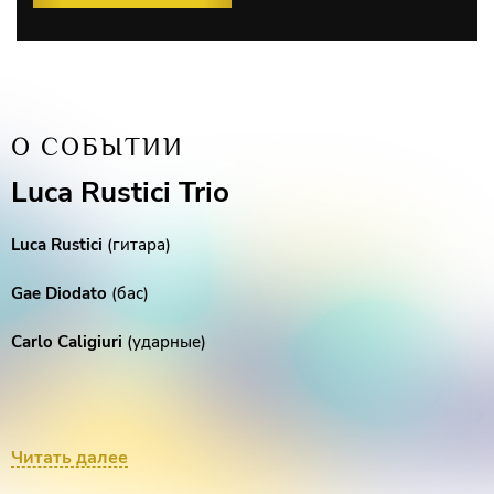
О СОБЫТИИ
Luca Rustici Trio
Luca Rustici
(гитара)
Gae Diodato
(бас)
Carlo Caligiuri
(ударные)
Лука Рустичи - мультиплатиновый продюсер, композитор,
Читать далее
автор песен и гитарист из Неаполя, известный своей
творческой многогранностью, приверженностью