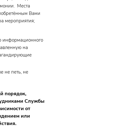
рмонии. Места
риобретённым Вами
ра мероприятия;
ию информационного
равленную на
пагандирующие
е не петь, не
й порядок,
трудниками Службы
висимости от
ждением или
йствия.