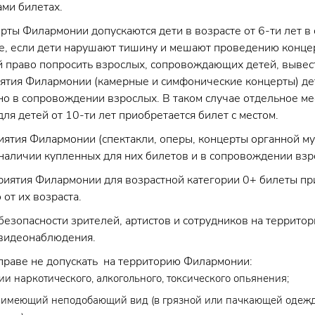
ми билетах.
рты Филармонии допускаются дети в возрасте от 6-ти лет 
ае, если дети нарушают тишину и мешают проведению конце
й право попросить взрослых, сопровождающих детей, вывест
тия Филармонии (камерные и симфонические концерты) дет
но в сопровождении взрослых. В таком случае отдельное ме
для детей от 10-ти лет приобретается билет с местом.
ятия Филармонии (спектакли, оперы, концерты органной му
и наличии купленных для них билетов и в сопровождении вз
риятия Филармонии для возрастной категории 0+ билеты пр
 от их возраста.
безопасности зрителей, артистов и сотрудников на террит
видеонаблюдения.
раве не допускать на территорию Филармонии:
ии наркотического, алкогольного, токсического опьянения;
, имеющий неподобающий вид (в грязной или пачкающей одеж