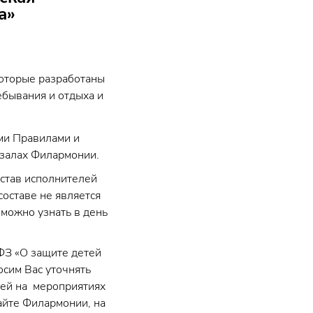
а»
которые разработаны
ебывания и отдыха и
ми Правилами и
 залах Филармонии.
остав исполнителей
оставе не является
можно узнать в день
ФЗ «О защите детей
сим Вас уточнять
тей на мероприятиях
айте Филармонии, на