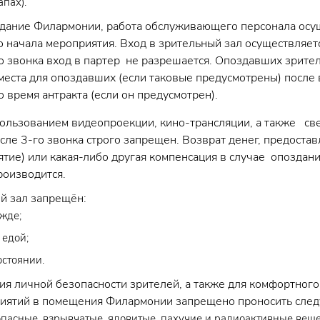
пах).
здание Филармонии, работа обслуживающего персонала осущ
о начала мероприятия. Вход в зрительный зал осуществляет
го звонка вход в партер не разрешается. Опоздавших зрите
места для опоздавших (если таковые предусмотрены) после 
 время антракта (если он предусмотрен).
пользованием видеопроекции, кино-трансляции, а также с
осле 3-го звонка строго запрещен. Возврат денег, предостав
ятие) или какая-либо другая компенсация в случае опоздан
роизводится.
й зал запрещён:
жде;
 едой;
остоянии.
ия личной безопасности зрителей, а также для комфортного
риятий в помещения Филармонии запрещено проносить сле
пасные, взрывчатые, ядовитые, пахучие и радиоактивные веще