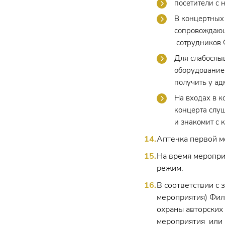
посетители с 
В концертных
сопровождающ
сотрудников 
Для слабослы
оборудование
получить у ад
На входах в 
концерта слуш
и знакомит с 
Аптечка первой м
На время меропри
режим.
В соответствии с
мероприятия) Фил
охраны авторских 
мероприятия или 