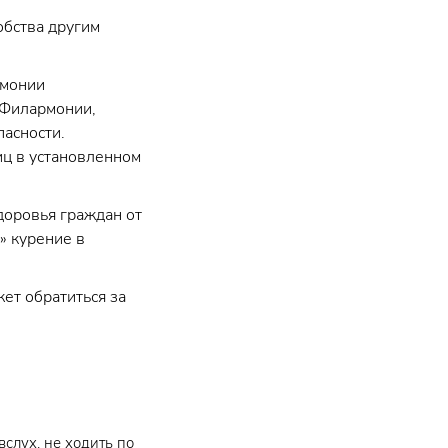
обства другим
рмонии
 Филармонии,
асности.
ц в установленном
доровья граждан от
» курение в
ет обратиться за
слух, не ходить по