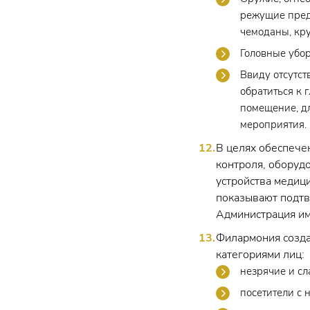
режущие пред
чемоданы, кру
Головные убор
Ввиду отсутс
обратиться к 
помещение, д
мероприятия.
В целях обеспече
контроля, оборуд
устройства медици
показывают подтв
Администрация им
Филармония созда
категориями лиц:
незрячие и сл
посетители с 