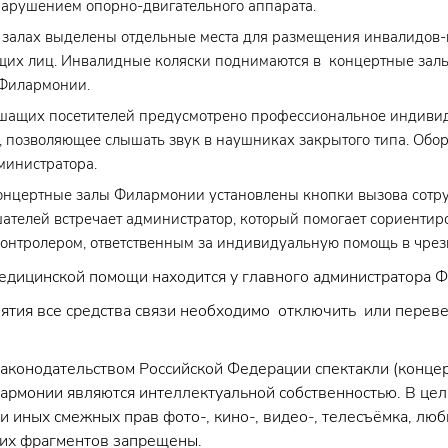
нарушением опорно-двигательного аппарата.
 залах выделены отдельные места для размещения инвалидов-
их лиц. Инвалидные коляски поднимаются в концертные зал
Филармонии.
шащих посетителей предусмотрено профессиональное индиви
, позволяющее слышать звук в наушниках закрытого типа. Об
министратора.
концертные залы Филармонии установлены кнопки вызова сотру
ателей встречает администратор, который помогает сориентиро
контролером, ответственным за индивидуальную помощь в чре
едицинской помощи находится у главного администратора 
ятия все средства связи необходимо отключить или перев
 законодательством Российской Федерации спектакли (конце
армонии являются интеллектуальной собственностью. В цел
и иных смежных прав фото-, кино-, видео-, телесъёмка, лю
их фрагментов запрещены.