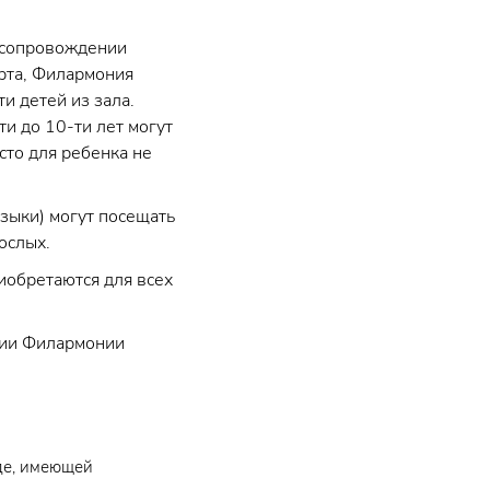
в сопровождении
рта, Филармония
и детей из зала.
и до 10-ти лет могут
сто для ребенка не
зыки) могут посещать
рослых.
иобретаются для всех
ории Филармонии
де, имеющей