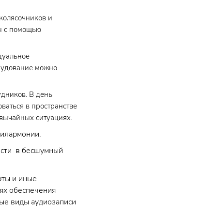
колясочников и
ы с помощью
дуальное
орудование можно
дников. В день
ваться в пространстве
звычайных ситуациях.
Филармонии.
ести в бесшумный
рты и иные
ях обеспечения
бые виды аудиозаписи