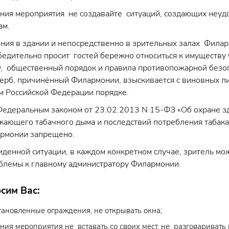
ния мероприятия не создавайте ситуаций, создающих неуд
ам.
ния в здании и непосредственно в зрительных залах Фила
едительно просит гостей бережно относиться к имуществу
у, общественный порядок и правила противопожарной безоп
рб, причинённый Филармонии, взыскивается с виновных ли
м Российской Федерации порядке.
 Федеральным законом от 23.02.2013 N 15-ФЗ «Об охране з
жающего табачного дыма и последствий потребления табака
рмонии запрещено.
денной ситуации, в каждом конкретном случае, зритель мож
лемы к главному администратору Филармонии.
сим Вас:
становленные ограждения, не открывать окна;
ния мероприятия не вставать со своих мест, не разговаривать в