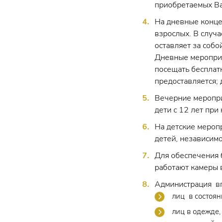
приобретаемых Ва
На дневные конце
взрослых. В случ
оставляет за собо
Дневные мероприя
посещать бесплат
предоставляется; 
Вечерние меропри
дети с 12 лет пр
На детские мероп
детей, независимо
Для обеспечения 
работают камеры 
Администрация вп
лиц в состоян
лиц в одежде