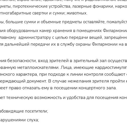
меты, пиротехнические устройства, лазерные фонарики, нарко
пногабаритные свертки и сумки; животных.
ы, большие сумки и объемные предметы оставляйте, пожалуйста
твия оборудованных камер хранения в помещениях Филармони
главному администратору с целью передачи вещей, запрещённ
ля дальнейшей передачи их в службу охраны Филармонии на 
ния безопасности, вход зрителей в зрительный зал осущест
ованную металлоискателями. Лица, имеющие кардиостимуля
нского характера, при подходе к линии контроля сообщают 
ерждающий документ. В случае нежелания зрителя пройти 
еет право отказать ему в посещении концертного зала.
ет техническую возможность и удобства для посещения ко
абовидящие посетители;
нарушениями слуха;