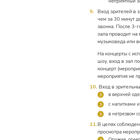
неприятный за
Вход зрителей в 
чем за 30 минут д
звонка. После 3-
зала проводит на 
музыковеда или во
На концерты с ис
шоу, вход в зал п
концерт (меропри
мероприятия не п
Вход в зрительны
в верхней оде
с напитками и
в нетрезвом с
В целях соблюден
просмотра мероп
Оружие, огнео