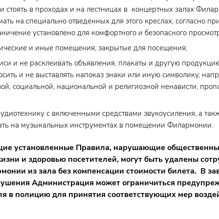
или стоять в проходах и на лестницах в концертных залах Фила
ать на специально отведённых для этого креслах, согласно п
раничение установлено для комфортного и безопасного просмот
нические и иные помещения, закрытые для посещения;
иси и не расклеивать объявления, плакаты и другую продукц
осить и не выставлять напоказ знаки или иную символику, нап
ой, социальной, национальной и религиозной ненависти, про
аудиотехнику с включенными средствами звукоусиления, а такж
рать на музыкальных инструментах в помещении Филармонии.
щие установленные Правила, нарушающие общественны
изни и здоровью посетителей, могут быть удалены со
монии из зала без компенсации стоимости билета. В за
рушения Администрация может ограничиться предупре
я в полицию для принятия соответствующих мер возде