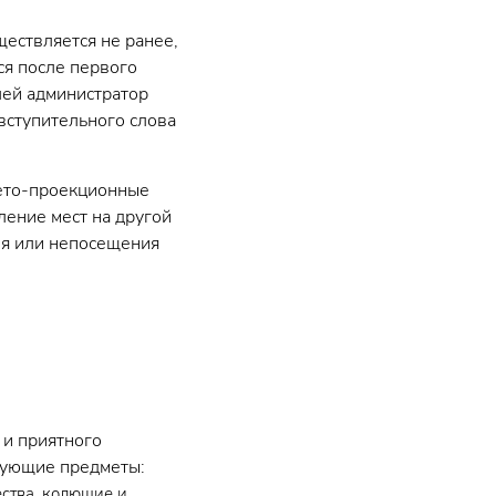
ествляется не ранее,
ся после первого
лей администратор
вступительного слова
вето-проекционные
ление мест на другой
ия или непосещения
 и приятного
дующие предметы:
ства, колющие и