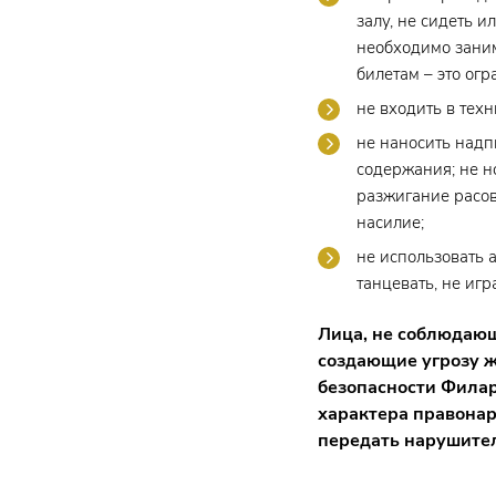
залу, не сидеть 
необходимо заним
билетам – это ог
не входить в тех
не наносить надп
содержания; не н
разжигание расов
насилие;
не использовать 
танцевать, не иг
Лица, не соблюдаю
создающие угрозу ж
безопасности Филар
характера правона
передать нарушител