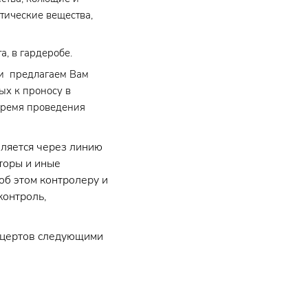
тические вещества,
, в гардеробе.
и предлагаем Вам
ых к проносу в
время проведения
вляется через линию
торы и иные
об этом контролеру и
контроль,
нцертов следующими