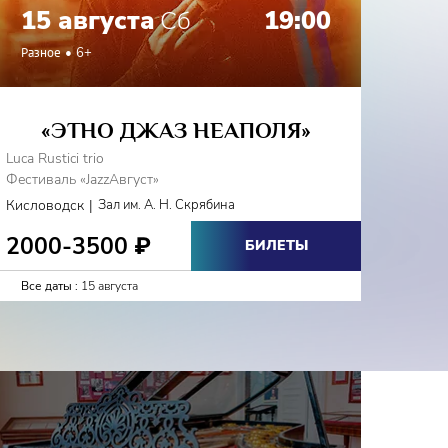
15 августа
Сб
19:00
Разное
6+
«ЭТНО ДЖАЗ НЕАПОЛЯ»
Luca Rustici trio
Фестиваль «JazzАвгуст»
|
Кисловодск
Зал им. А. Н. Скрябина
2000-3500
₽
БИЛЕТЫ
Все даты :
15 августа