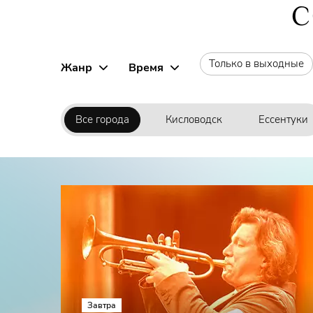
С
Только в выходные
Жанр
Время
Все города
Кисловодск
Ессентуки
Завтра