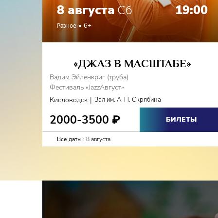
8 августа
Сб
19:00
Разное
6+
«ДЖАЗ В МАСШТАБЕ»
Вадим Эйленкриг (труба)
Фестиваль «JazzАвгуст»
|
Кисловодск
Зал им. А. Н. Скрябина
2000-3500
₽
БИЛЕТЫ
Все даты :
8 августа