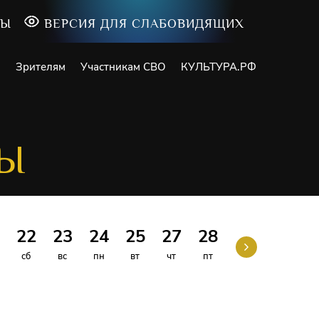
ТЫ
ВЕРСИЯ ДЛЯ СЛАБОВИДЯЩИХ
и
Зрителям
Участникам СВО
КУЛЬТУРА.РФ
ТЫ
С
22
23
24
25
27
28
30
31
сб
вс
пн
вт
чт
пт
вс
пн