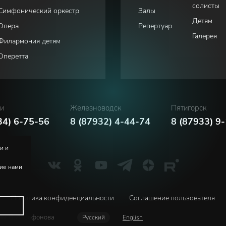
солисты
Симфонический оркестр
Залы
Детям
Опера
Репертуар
Галерея
Филармония детям
Оперетта
ки
Железноводск
Пятигорск
34) 6-75-56
8 (87932) 4-44-74
8 (87933) 9
и и
ние нами
Политика конфиденциальности
Соглашение пользователя
м. В.И. Сафонова
Русский
English