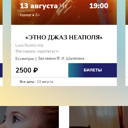
13 августа
Чт
19:00
Разное
6+
«ЭТНО ДЖАЗ НЕАПОЛЯ»
Luca Rustici trio
Фестиваль «JazzАвгуст»
|
Ессентуки
Зал имени Ф. И. Шаляпина
2500
₽
БИЛЕТЫ
Все даты :
13 августа