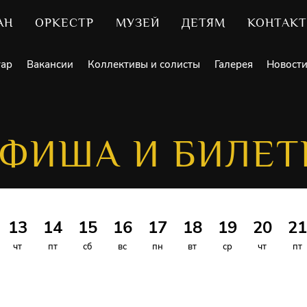
АН
ОРКЕСТР
МУЗЕЙ
ДЕТЯМ
КОНТАК
уар
Вакансии
Коллективы и солисты
Галерея
Новост
ФИША И БИЛЕ
13
14
15
16
17
18
19
20
21
чт
пт
сб
вс
пн
вт
ср
чт
пт