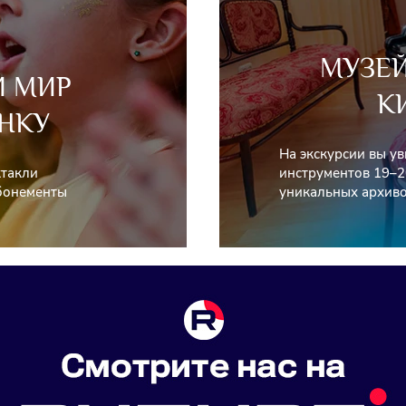
МУЗЕ
Й МИР
К
НКУ
На экскурсии вы у
ктакли
инструментов 19–2
абонементы
уникальных архиво