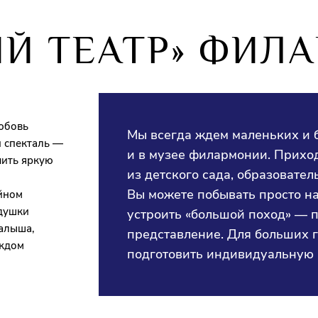
ИЙ ТЕАТР» ФИЛ
юбовь
Мы всегда ждем маленьких и 
й спекталь —
и в музее филармонии. Приход
чить яркую
из детского сада, образовате
Вы можете побывать просто на
ейном
едушки
устроить «большой поход» — п
алыша,
представление. Для больших 
аждом
подготовить индивидуальную 