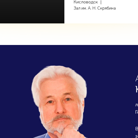
Кисловодск
|
Зал им. А. Н. Скрябина
л
Г
В
э