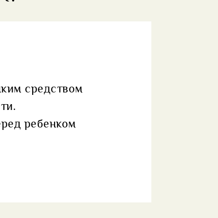
нким средством
ти.
еред ребенком