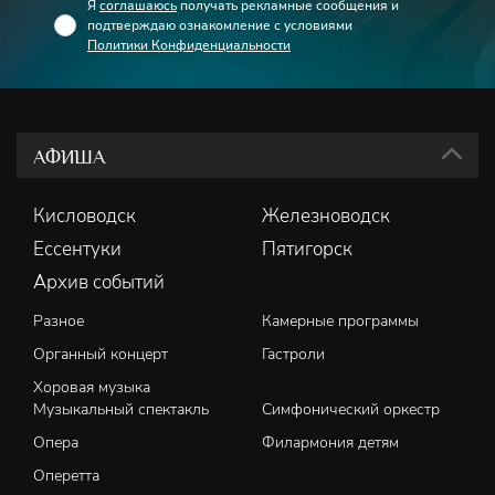
Я
соглашаюсь
получать рекламные сообщения и
подтверждаю ознакомление с условиями
Политики Конфиденциальности
АФИША
Кисловодск
Железноводск
Ессентуки
Пятигорск
Архив событий
Разное
Камерные программы
Органный концерт
Гастроли
Хоровая музыка
Музыкальный спектакль
Симфонический оркестр
Опера
Филармония детям
Оперетта