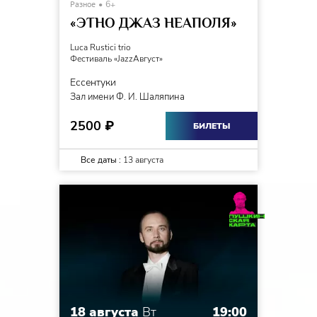
Разное
6+
«ЭТНО ДЖАЗ НЕАПОЛЯ»
Luca Rustici trio
Фестиваль «JazzАвгуст»
Ессентуки
Зал имени Ф. И. Шаляпина
2500
₽
БИЛЕТЫ
Все даты :
13 августа
18 августа
Вт
19:00