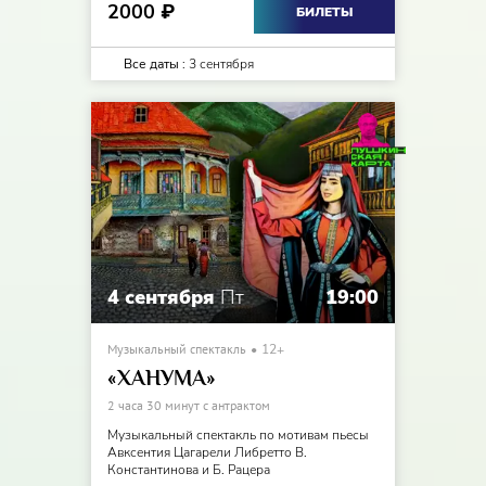
2000
₽
БИЛЕТЫ
Все даты :
3 сентября
4 сентября
Пт
19:00
Музыкальный спектакль
12+
«ХАНУМА»
2 часа 30 минут с антрактом
Музыкальный спектакль по мотивам пьесы
Авксентия Цагарели Либретто В.
Константинова и Б. Рацера