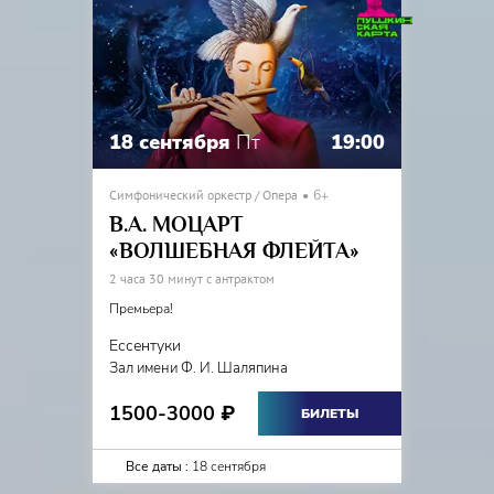
18 сентября
Пт
19:00
Симфонический оркестр / Опера
6+
В.А. МОЦАРТ
«ВОЛШЕБНАЯ ФЛЕЙТА»
2 часа 30 минут с антрактом
Премьера!
Ессентуки
Зал имени Ф. И. Шаляпина
1500-3000
₽
БИЛЕТЫ
Все даты :
18 сентября