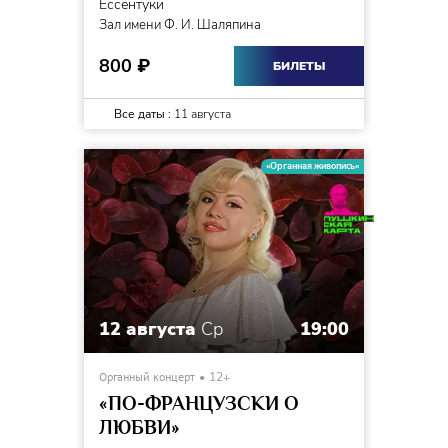
Ессентуки
Зал имени Ф. И. Шаляпина
800
₽
БИЛЕТЫ
Все даты :
11 августа
«Органная живопись»
12 августа
Ср
19:00
Органный концерт
12+
«ПО-ФРАНЦУЗСКИ О
ЛЮБВИ»