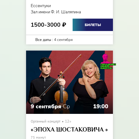
Ессентуки
Зал имени Ф. И. Шаляпина
1500-3000
₽
БИЛЕТЫ
Все даты :
4 сентября
9 сентября
Ср
19:00
Органный концерт
12+
«ЭПОХА ШОСТАКОВИЧА »
75 минут