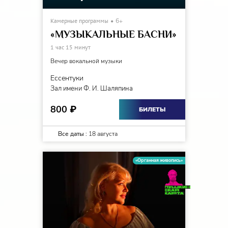
Камерные программы
6+
«МУЗЫКАЛЬНЫЕ БАСНИ»
1 час 15 минут
Вечер вокальной музыки
Ессентуки
Зал имени Ф. И. Шаляпина
800
₽
БИЛЕТЫ
Все даты :
18 августа
«Органная живопись»