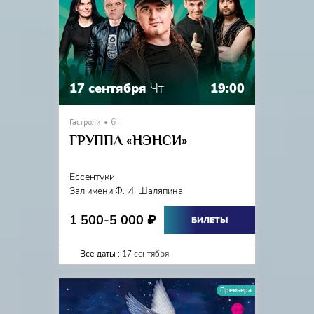
17 сентября
Чт
19:00
Гастроли
6+
ГРУППА «НЭНСИ»
Ессентуки
Зал имени Ф. И. Шаляпина
1 500-5 000
₽
БИЛЕТЫ
Все даты :
17 сентября
Премьера