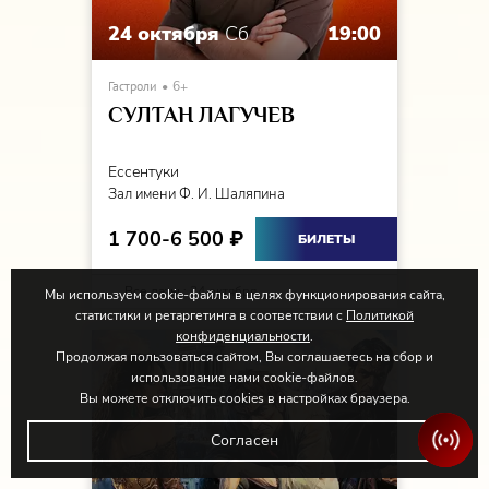
24 октября
Сб
19:00
Гастроли
6+
СУЛТАН ЛАГУЧЕВ
Ессентуки
Зал имени Ф. И. Шаляпина
1 700-6 500
₽
БИЛЕТЫ
Все даты :
24 октября
Мы используем cookie-файлы в целях функционирования сайта,
статистики и ретаргетинга в соответствии с
Политикой
конфиденциальности
.
Продолжая пользоваться сайтом, Вы соглашаетесь на сбор и
использование нами cookie-файлов.
Вы можете отключить cookies в настройках браузера.
Согласен