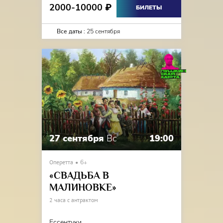
2000-10000
₽
БИЛЕТЫ
Все даты :
25 сентября
27 сентября
Вс
19:00
Оперетта
6+
«СВАДЬБА В
МАЛИНОВКЕ»
2 часа с антрактом
Ессентуки