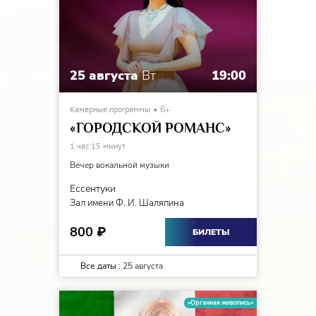
25 августа
Вт
19:00
Камерные программы
6+
«ГОРОДСКОЙ РОМАНС»
1 час 15 минут
Вечер вокальной музыки
Ессентуки
Зал имени Ф. И. Шаляпина
800
₽
БИЛЕТЫ
Все даты :
25 августа
«Органная живопись»