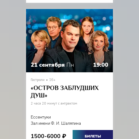
21 сентября
Пн
19:00
Гастроли
16+
«ОСТРОВ ЗАБЛУДШИХ
ДУШ»
2 часа 20 минут с антрактом
Ессентуки
Зал имени Ф. И. Шаляпина
1500-6000
₽
БИЛЕТЫ