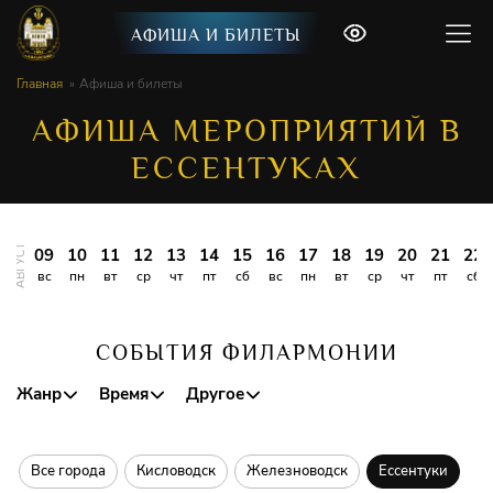
АФИША И БИЛЕТЫ
Главная
Афиша и билеты
АФИША МЕРОПРИЯТИЙ В
ЕССЕНТУКАХ
АВГУСТ
09
10
11
12
13
14
15
16
17
18
19
20
21
22
вс
пн
вт
ср
чт
пт
сб
вс
пн
вт
ср
чт
пт
сб
СОБЫТИЯ ФИЛАРМОНИИ
Жанр
Время
Другое
Все города
Кисловодск
Железноводск
Ессентуки