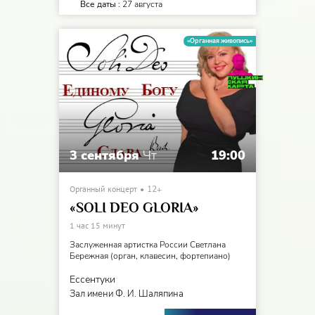
Все даты :
27 августа
«Органная живопись»
3 сентября
Чт
19:00
Органный концерт
12+
«SOLI DEO GLORIA»
1 час 15 минут
Заслуженная артистка России Светлана
Бережная (орган, клавесин, фортепиано)
Ессентуки
Зал имени Ф. И. Шаляпина