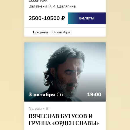
Ессентуки
Зал имени Ф. И. Шаляпина
2500-10500
₽
БИЛЕТЫ
Все даты :
30 сентября
3 октября
Сб
19:00
Гастроли
6+
ВЯЧЕСЛАВ БУТУСОВ И
ГРУППА «ОРДЕН СЛАВЫ»