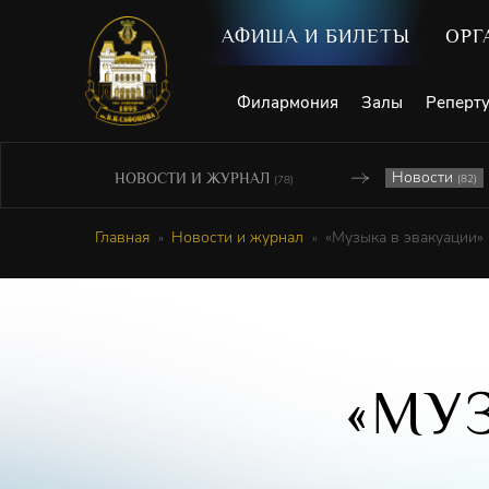
АФИША И БИЛЕТЫ
ОРГ
Филармония
Залы
Реперт
Новости
НОВОСТИ И ЖУРНАЛ
(82)
(78)
Главная
Новости и журнал
«Музыка в эвакуации»
«МУ