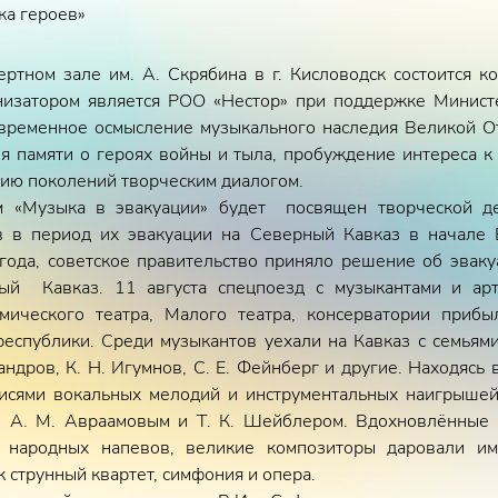
ка героев»
ртном зале им. А. Скрябина в г. Кисловодск состоится к
низатором является РОО «Нестор» при поддержке Министе
овременное осмысление музыкального наследия Великой О
я памяти о героях войны и тыла, пробуждение интереса к
ию поколений творческим диалогом.
м «Музыка в эвакуации» будет посвящен творческой де
в в период их эвакуации на Северный Кавказ в начале
 года, советское правительство приняло решение об эвак
й Кавказ. 11 августа спецпоезд с музыкантами и арт
мического театра, Малого театра, консерватории приб
еспублики. Среди музыкантов уехали на Кавказ с семьями
андров, К. Н. Игумнов, С. Е. Фейнберг и другие. Находясь
писями вокальных мелодий и инструментальных наигрышей
о А. М. Авраамовым и Т. К. Шейблером. Вдохновлённые 
х народных напевов, великие композиторы даровали и
к струнный квартет, симфония и опера.