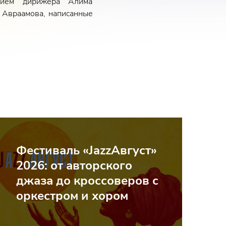
нием дирижера Алима
. Авраамова, написанные
Фестиваль «JazzАвгуст»
2026: от авторского
джаза до кроссоверов с
оркестром и хором