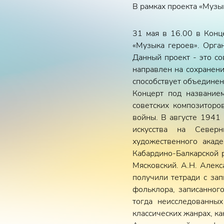
В рамках проекта «Музы
31 мая в 16.00 в Конце
«Музыка героев». Орга
Данный проект - это с
направлен на сохранени
способствует объединен
Концерт под название
советских композиторо
войны. В августе 1941
искусства на Северны
художественного акаде
Кабардино-Балкарской р
Мясковский. А.Н. Алекс
получили тетради с за
фольклора, записанног
тогда неисследованны
классических жанрах, ка