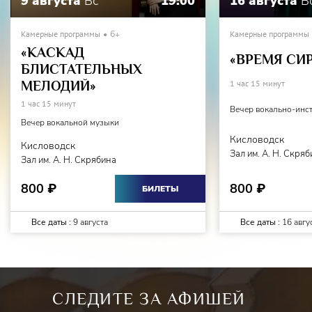
9 августа
Вс
19:00
16 августа
В
Камерные программы
6+
Камерные программы
«КАСКАД
«ВРЕМЯ СИ
БЛИСТАТЕЛЬНЫХ
МЕЛОДИЙ»
1 час 15 минут
1 час 15 минут
Вечер вокально-инс
Вечер вокальной музыки
Кисловодск
Кисловодск
Зал им. А. Н. Скря
Зал им. А. Н. Скрябина
800
800
₽
₽
БИЛЕТЫ
Все даты :
9 августа
Все даты :
16 авгу
СЛЕДИТЕ ЗА АФИШЕЙ