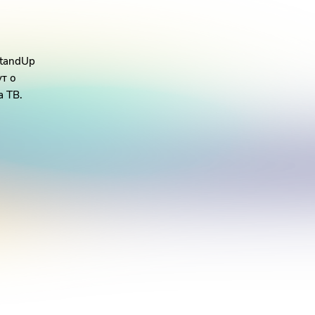
StandUp
т о
а ТВ.