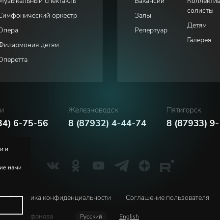
Музыкальный спектакль
Вакансии
Коллекти
солисты
Симфонический оркестр
Залы
Детям
Опера
Репертуар
Галерея
Филармония детям
Оперетта
ки
Железноводск
Пятигорск
34) 6-75-56
8 (87932) 4-44-74
8 (87933) 9
и и
ние нами
Политика конфиденциальности
Соглашение пользователя
м. В.И. Сафонова
Русский
English