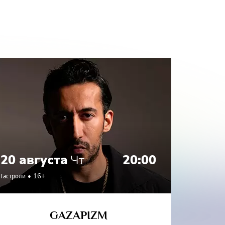
20 августа
Чт
20:00
21 а
Гастроли
16+
Гастроли
GAZAPIZM
СО