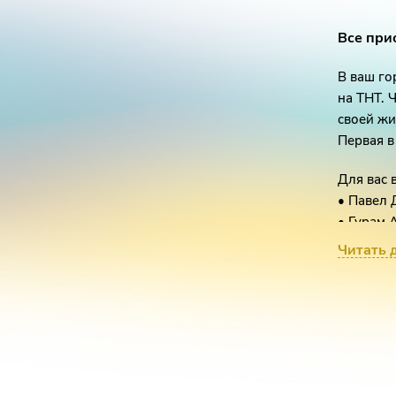
Все при
В ваш го
на ТНТ. 
своей жи
Первая в
Для вас 
• Павел
• Гурам 
• Расул 
Читать 
• Артём 