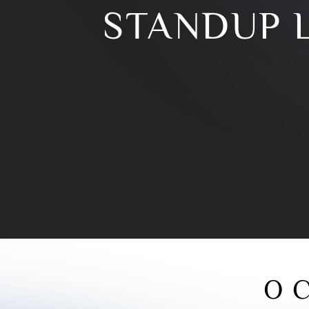
STANDUP 
О 