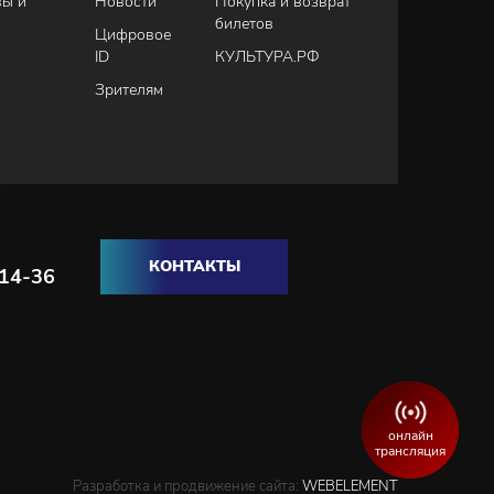
вы и
Новости
Покупка и возврат
билетов
Цифровое
ID
КУЛЬТУРА.РФ
Зрителям
КОНТАКТЫ
-14-36
онлайн
трансляция
Разработка и продвижение сайта:
WEBELEMENT