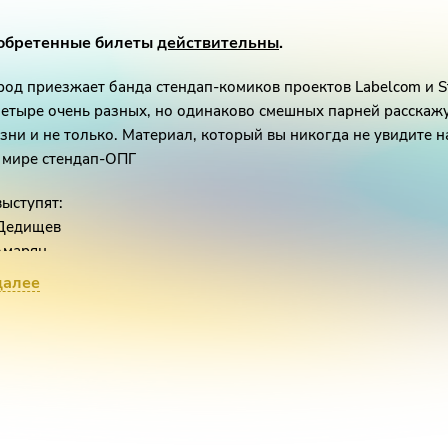
обретенные билеты
действительны
.
род приезжает банда стендап-комиков проектов Labelcom и 
Четыре очень разных, но одинаково смешных парней расскажу
зни и не только. Материал, который вы никогда не увидите н
 мире стендап-ОПГ
выступят:
 Дедищев
Амарян
Чабдаров
далее
Винокур