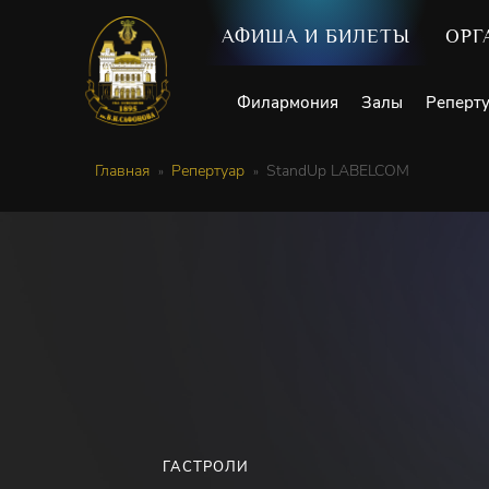
АФИША И БИЛЕТЫ
ОРГ
Филармония
Залы
Реперт
Главная
Репертуар
StandUp LABELCOM
ГАСТРОЛИ