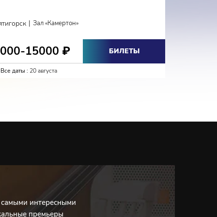
КЛА
|
ятигорск
Зал «Камертон»
Кисловодс
3000-15000
2700-
₽
БИЛЕТЫ
Все даты :
20 августа
Все даты :
с самыми интересными
кальные премьеры