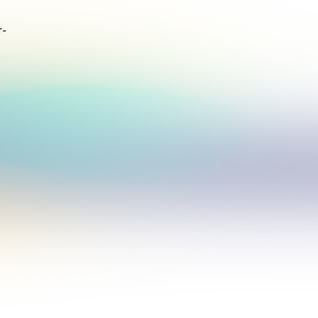
т-
кого.
ем мире.
и
каз от