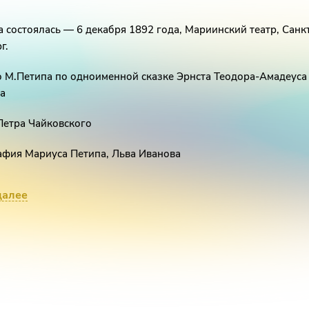
 состоялась — 6 декабря 1892 года, Мариинский театр, Санк
г.
 М.Петипа по одноименной сказке Эрнста Теодора-Амадеуса
а
Петра Чайковского
фия Мариуса Петипа, Льва Иванова
твенный руководитель: Валентин Грищенко
далее
 - 6 декабря 1892 года, Мариинский театр, Санкт-Петербург.
елкунчик» пожалуй самое узнаваемое произведение Чайковс
такль без которого не обходятся новогодние праздники во вс
редставить, но история создания этой рождественской сказк
 только в 1890 году. В то самое время Чайковский получил за