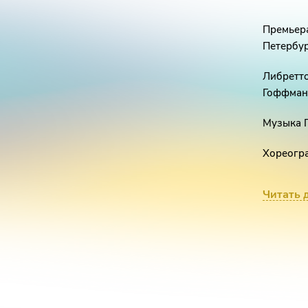
Премьера
Петербур
Либретто
Гоффман
Музыка 
Хореогра
Художес
Читать 
Премьера
Балет «Щ
Это спек
Трудно п
началась