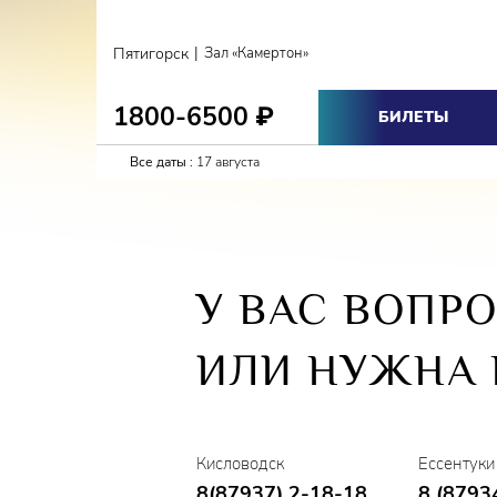
Русский 
создания
|
Пятигорск
Зал «Камертон»
большими
направле
великих 
1800-6500
₽
БИЛЕТЫ
и возмо
Все даты :
17 августа
Русский 
страны. 
мировом 
професси
просвети
У ВАС ВОПР
Основным
ИЛИ НУЖНА
Джульетт
(составл
«Золушка
И. Чайко
Кисловодск
Ессентуки
8(87937) 2-18-18
8 (8793