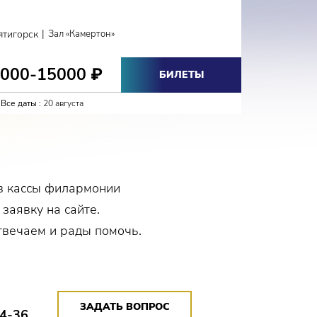
м для
КЛА
ективе с
|
ятигорск
Зал «Камертон»
менном
Кисловодс
ие
равления
3000-15000
2700-
₽
БИЛЕТЫ
Все даты :
20 августа
Все даты :
ей
а в
й
ь
ета.
в кассы филармонии
 заявку на сайте.
о и
твечаем и рады помочь.
ктакли П.
.
ЗАДАТЬ ВОПРОС
14-36