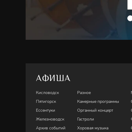
молодых солистов России.
Солисты – Лауреат Международных конкурсов
М
Лауреат Международных конкурсов
Тимофей Вл
Лауреат Международных конкурсов
Петр Худон
Дирижёр – Победитель I Международного конку
Манашеров
АФИША
Кисловодск
Разное
Пятигорск
Камерные программы
Ессентуки
Органный концерт
Железноводск
Гастроли
Архив событий
Хоровая музыка