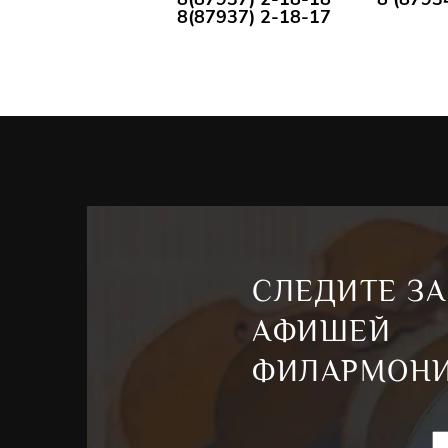
Участник программ Санкт-Петербургского Дома м
8(87937) 2-18-17
Тимофей Владимиров
(фортепиано), 23 года – в
государственной консерватории (класс Заслужен
профессора Андрея Писарева). В настоящее время
того же педагога. Обладатель Гран-при и специ
филармонического оркестра России Московског
пианистов Владимира Крайнева (2017). Лауреат 
премии «За артистизм» международного конкурса
Екатеринбурге» (2018). Лауреат I премии и вось
Международного конкурса пианистов «Piano Camp
Участник программ Санкт-Петербургского Дома м
СЛЕДИТЕ ЗА
«Музыка звёзд»
- Цикл выступлений молодых звё
АФИШЕЙ
Петербургского Дома музыки и Московской госу
ФИЛАРМОН
сцене
Государственной академической капеллы 
Скрябина
Северо-Кавказской Государственной 
(Кисловодск). Ежегодно на каждой площадке пр
из 5 концертов, в программах которых с оркест