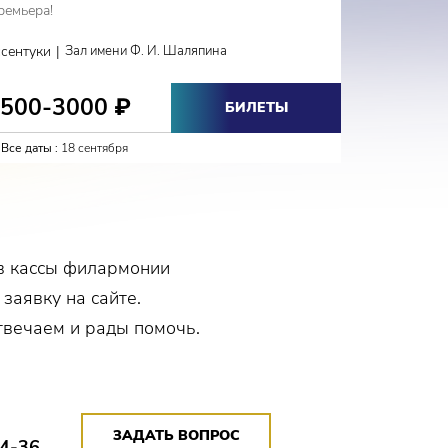
ремьера!
Фестиваль
|
ссентуки
Зал имени Ф. И. Шаляпина
Кисловодс
1500-3000
1000
₽
БИЛЕТЫ
Все даты :
18 сентября
Все даты :
в кассы филармонии
 заявку на сайте.
твечаем и рады помочь.
ЗАДАТЬ ВОПРОС
14-36