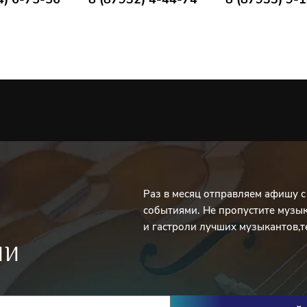
узыки с 2018 года.
ыпускник Московской
ного артиста России,
 ассистент-стажёр в классе
альной премии Национального
о международного конкурса
I премии и специальной
 пианистов «Русский сезон в
ми специальных премий
us» (Франция, 2020).
узыки с 2023 года.
Раз в месяц отправляем афишу 
событиями. Не пропустите музы
зд России - солистов Санкт-
и гастроли лучших музыкантов,т
дарственной филармонии на
ИИ
Санкт-Петербурга
и в Зале им.
филармонии им. Сафонова
оходит отдельный абонемент
ром выступают 10 выдающихся