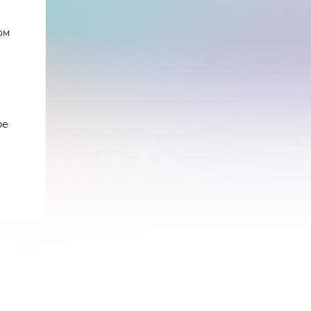
ом
ре