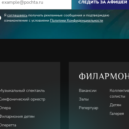
СЛЕДИТЬ ЗА АФИШЕЙ
Я
соглашаюсь
получать рекламные сообщения и подтверждаю
ихаил Усов
(скрипка)
ознакомление с условиями
Политики Конфиденциальности
адимиров
(фортепиано)
огов
(флейта)
рса дирижёров «Audite»
Игорь
ФИЛАРМО
Музыкальный спектакль
Вакансии
Коллекти
солисты
Симфонический оркестр
Залы
Детям
Опера
Репертуар
Галерея
Филармония детям
Оперетта