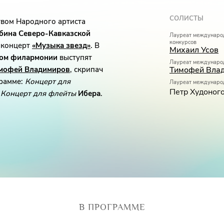
СОЛИСТЫ
вом Народного артиста
бина
Северо-Кавказской
Лауреат международ
конкурсов
а концерт
«Музыка звезд»
. В
Михаил Усов
ром филармонии
выступят
Лауреат междунаро
мофей Владимиров
, скрипач
Тимофей Вла
грамме:
Концерт для
Лауреат междунаро
Петр Худоного
и
Концерт для флейты
Ибера
.
 идеального инструмента,
онической игры, а от
, - утверждал крупнейший
ателей, большинство
работки ранее написанных
В ПРОГРАММЕ
для скрипки. Период их
Концерт для клавира ре