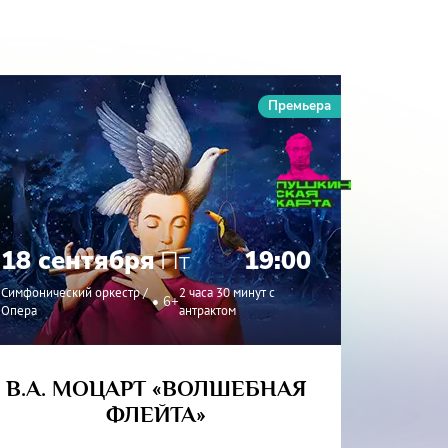
Премьера
18 сентября
Пт
19:00
19 с
Симфонический оркестр /
2 часа 30 минут с
6+
Опера
антрактом
Симфонич
В.А. МОЦАРТ «ВОЛШЕБНАЯ
ФЛЕЙТА»
СИМФ
И