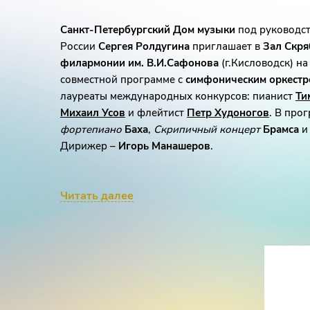
Санкт-Петербургский Дом музыки
под руководст
России
Сергея Ролдугина
приглашает в
Зал Скря
филармонии им. В.И.Сафонова
(г.Кисловодск) н
совместной программе с
симфоническим оркест
лауреаты международных конкурсов: пианист
Ти
Михаил Усов
и флейтист
Петр Худоногов
. В про
фортепиано
Баха
,
Скрипичный концерт
Брамса
Дирижер –
Игорь Манашеров
.
Читать далее
«
В сущности, все произведения Баха созданы для
заимствующего от клавишных возможности полиф
струнных все преимущества в извлечении звука
»
баховед
Альберт Швейцер
. По мнению исследов
клавирных концертов
Баха
– это авторские пере
сочинений для других инструментов, в основном 
создания – приблизительно 30-е годы XVIII века.