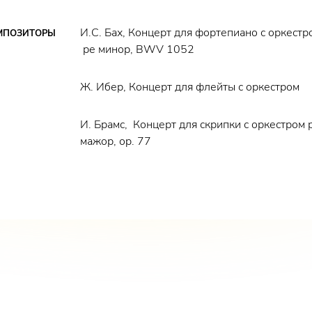
 году. Считается, что
указывают приемы,
И.С. Бах, Концерт для фортепиано с оркестр
МПОЗИТОРЫ
рипичный вариант не
ре минор, BWV 1052
шенством письма и, по мнению
напоминает о своем
Ж. Ибер, Концерт для флейты с оркестром
И. Брамс, Концерт для скрипки с оркестром 
мажор, оp. 77
омпозиторской школы первой
 дипломат. Он писал
алетов до музыки к
тмика, стройность формы,
е.
Концерт для флейты с
сполнен в Париже одним из
м Моизом
, которому и
туозном характере,
астроением. Бойкое,
воренное
Andante
, где