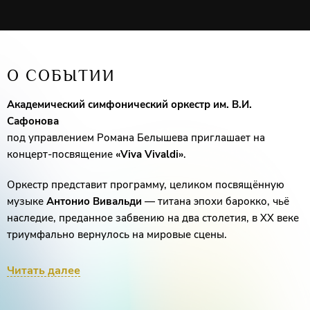
О СОБЫТИИ
Академический симфонический оркестр им. В.И.
Сафонова
под управлением Романа Белышева приглашает на
концерт-посвящение
«
Viva
Vivaldi»
.
Оркестр представит программу, целиком посвящённую
музыке
Антонио Вивальди
— титана эпохи барокко, чьё
наследие, преданное забвению на два столетия, в XX веке
триумфально вернулось на мировые сцены.
Этот концерт — путешествие в бурную, причудливую и
Читать далее
невыразимо прекрасную вселенную виртуоза-скрипача,
создателя жанра инструментального концерта и