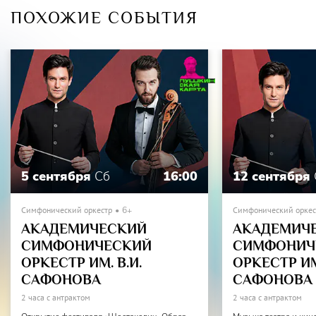
Светлана Вещева
ПОХОЖИЕ СОБЫТИЯ
5 сентября
Сб
16:00
12 сентября
Симфонический оркестр
6+
Симфонический оркес
АКАДЕМИЧЕСКИЙ
АКАДЕМИЧ
СИМФОНИЧЕСКИЙ
СИМФОНИЧ
ОРКЕСТР ИМ. В.И.
ОРКЕСТР ИМ.
САФОНОВА
САФОНОВА
2 часа с антрактом
2 часа с антрактом