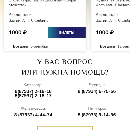
Открытие фестиваля «Шостакович. Образ
Музыка театра и кин
отечества»
Фестиваль «Шостаков
Кисловодск
Кисловодск
Зал им. А. Н. Скрябина
Зал им. А. Н. Скря
1000
1000
₽
₽
БИЛЕТЫ
Все даты :
5 сентября
Все даты :
12 сент
У ВАС ВОПРОС
ИЛИ НУЖНА ПОМОЩЬ?
Кисловодск
Ессентуки
8(87937) 2-18-18
8 (87934) 6-75-56
8(87937) 2-18-17
Железноводск
Пятигорск
8 (87932) 4-44-74
8 (87933) 9-14-36