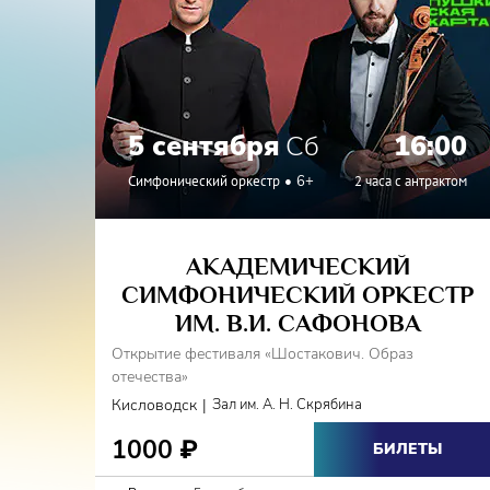
5 сентября
Сб
16:00
Симфонический оркестр
6+
2 часа с антрактом
АКАДЕМИЧЕСКИЙ
СИМФОНИЧЕСКИЙ ОРКЕСТР
ИМ. В.И. САФОНОВА
Открытие фестиваля «Шостакович. Образ
отечества»
|
Кисловодск
Зал им. А. Н. Скрябина
1000
₽
БИЛЕТЫ