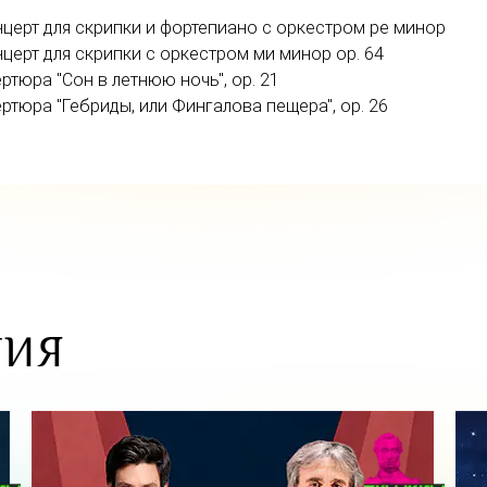
церт для скрипки и
фортепиано с оркестром ре минор
церт для скрипки с оркестром ми минор op. 64
ртюра "Сон в летнюю ночь", op. 21
ртюра "Гебриды, или Фингалова пещера", op. 26
ТИЯ