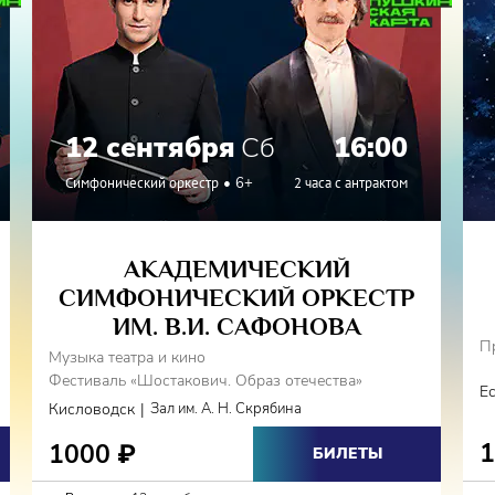
12 сентября
Сб
16:00
Симфонический оркестр
6+
2 часа с антрактом
АКАДЕМИЧЕСКИЙ
СИМФОНИЧЕСКИЙ ОРКЕСТР
ИМ. В.И. САФОНОВА
П
Музыка театра и кино
Фестиваль «Шостакович. Образ отечества»
Е
|
Кисловодск
Зал им. А. Н. Скрябина
1000
₽
БИЛЕТЫ