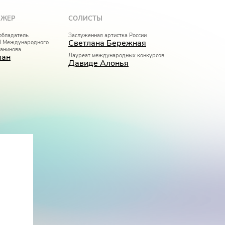
ИЖЁР
СОЛИСТЫ
 обладатель
Заслуженная артистка России
Светлана Бережная
II Международного
манинова
ман
Лауреат международных конкурсов
Давиде Алонья