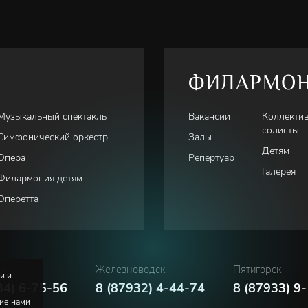
ФИЛАРМО
Музыкальный спектакль
Вакансии
Коллекти
солисты
Симфонический оркестр
Залы
Детям
Опера
Репертуар
Галерея
Филармония детям
Оперетта
ки
Железноводск
Пятигорск
и и
34) 6-75-56
8 (87932) 4-44-74
8 (87933) 9
ние нами