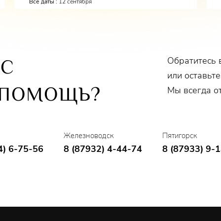
Все даты :
12 сентября
Обратитесь 
ОС
или оставьте
 ПОМОЩЬ?
Мы всегда о
Железноводск
Пятигорск
4) 6-75-56
8 (87932) 4-44-74
8 (87933) 9-