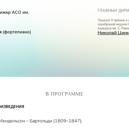
ГЛАВНЫЙ ДИР
рижер АСО им.
Лауреат II премии и
серебряной медали 
конкурса им. С. Рах
я
(фортепиано)
Николай Цин
В ПРОГРАММЕ
ОИЗВЕДЕНИЯ
Мендельсон – Бартольди (1809–1847),