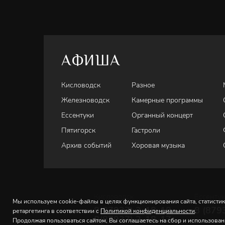
АФИША
Кисловодск
Разное
Железноводск
Камерные программы
Ессентуки
Органный концерт
Пятигорск
Гастроли
Архив событий
Хоровая музыка
Кисловодск
Ессенту
Мы используем cookie-файлы в целях функционирования сайта, статистик
8(87937) 2-18-18
8 (879
ретаргетинга в соответствии с
Политикой конфиденциальности
.
8(87937) 2-18-17
Продолжая пользоваться сайтом, Вы соглашаетесь на сбор и использова