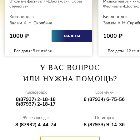
Открытие фестиваля «Шостакович. Образ
Музыка театра и кин
отечества»
Фестиваль «Шостаков
Кисловодск
Кисловодск
Зал им. А. Н. Скрябина
Зал им. А. Н. Скря
1000
1000
₽
₽
БИЛЕТЫ
Все даты :
5 сентября
Все даты :
12 сент
У ВАС ВОПРОС
ИЛИ НУЖНА ПОМОЩЬ?
Кисловодск
Ессентуки
8(87937) 2-18-18
8 (87934) 6-75-56
8(87937) 2-18-17
Железноводск
Пятигорск
8 (87932) 4-44-74
8 (87933) 9-14-36