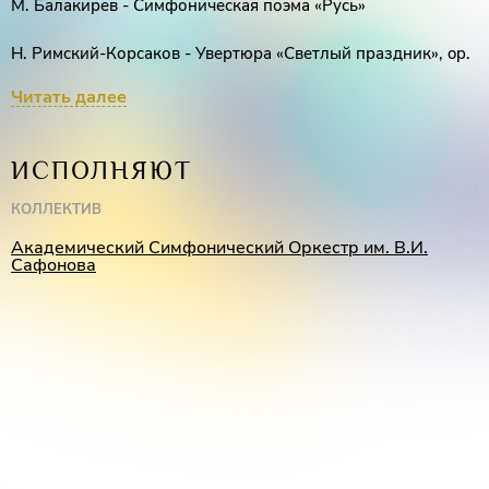
М. Балакирев - Симфоническая поэма «Русь»
Н. Римский-Корсаков - Увертюра «Светлый праздник», op.
36
Читать далее
М. Глинка - Симфоническая фантазия «Камаринская»
ИСПОЛНЯЮТ
КОЛЛЕКТИВ
Академический Симфонический Оркестр им. В.И.
Сафонова