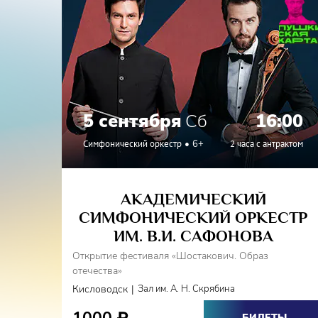
Мира в Москве.
В 2010 дирижер и его оркестр выступили на Си
Екатеринбурге, где представили Мировую премь
Шахиди.
Среди музыкантов, с которыми сотрудничал д
Ведерников, Х. Герзмава, Н. Петров, Д. Мацуев
Гроховский, В. Маторин, С. Седзи, Ф. Кемпф, М.А
5 сентября
Сб
16:00
В 2017 году присвоено почетное звание «За
Омской области».
Симфонический оркестр
6+
2 часа с антрактом
АКАДЕМИЧЕСКИЙ
СИМФОНИЧЕСКИЙ ОРКЕСТР
ИМ. В.И. САФОНОВА
Открытие фестиваля «Шостакович. Образ
отечества»
|
Кисловодск
Зал им. А. Н. Скрябина
₽
БИЛЕТЫ