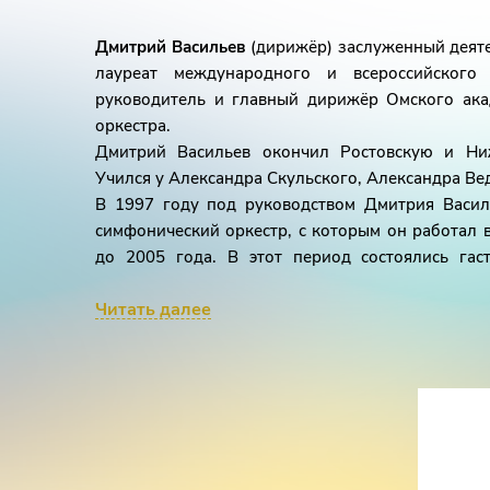
Дмитрий Васильев
(дирижёр) заслуженный деят
лауреат международного и всероссийского 
руководитель и главный дирижёр Омского ака
оркестра.
Дмитрий Васильев окончил Ростовскую и Ниж
Учился у Александра Скульского, Александра Ве
В 1997 году под руководством Дмитрия Васил
симфонический оркестр, с которым он работал 
до 2005 года. В этот период состоялись гас
коллектив участвовал в различных меж
Читать далее
международном юношеском конкурсе пианис
осуществлены концертные исполнения опер с
России.
Под художественным руководством ди
Международные фестивали им. С.В. Рахманино
«Музыканты Тамбова» (1999, 2000, 2001), «Музык
В 2002 году музыкант получил грант Президента 