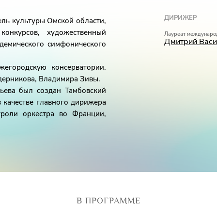
ДИРИЖЕР
ель культуры Омской области,
конкурсов, художественный
Лауреат междунаро
Дмитрий Васи
демического симфонического
егородскую консерватории.
дерникова, Владимира Зивы.
ьева был создан Тамбовский
в качестве главного дирижера
троли оркестра во Франции,
дународных фестивалях,
тов им. С.В. Рахманинова,
 солистами Большого театра
рижера были проведены
ва (2001, 2002), фестивали
альная провинция» (2002).
В ПРОГРАММЕ
России, в 2003 году – диплом