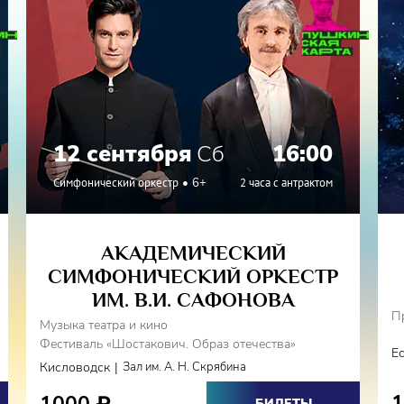
мфоническом форуме России в
еру Концерта для кларнета Т.
ирижер, – Э. Вирсаладзе, А.
, А. Цыганков, Д. Крамер, В.
. Амлен, Д. Трифонов.
12 сентября
Сб
16:00
служенный деятель культуры
Симфонический оркестр
6+
2 часа с антрактом
АКАДЕМИЧЕСКИЙ
СИМФОНИЧЕСКИЙ ОРКЕСТР
ИМ. В.И. САФОНОВА
П
Музыка театра и кино
Фестиваль «Шостакович. Образ отечества»
Е
|
Кисловодск
Зал им. А. Н. Скрябина
₽
БИЛЕТЫ