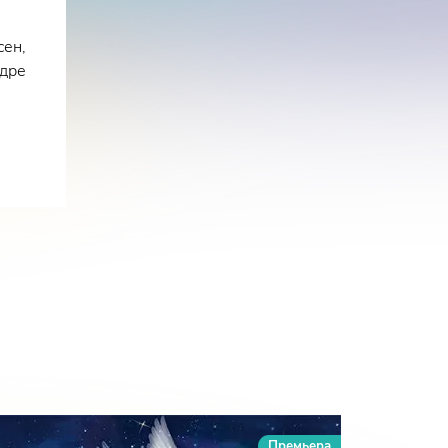
сен,
ндре
Премьера