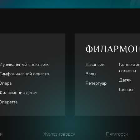
ФИЛАРМО
Музыкальный спектакль
Вакансии
Коллекти
солисты
Симфонический оркестр
Залы
Детям
Опера
Репертуар
Галерея
Филармония детям
Оперетта
ки
Железноводск
Пятигорск