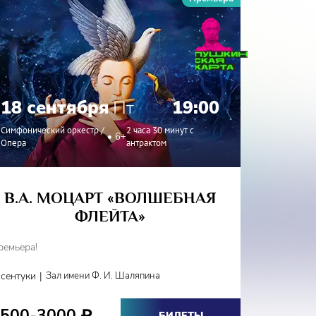
18 сентября
Пт
19:00
19 с
Симфонический оркестр /
2 часа 30 минут с
6+
Опера
антрактом
Симфонич
В.А. МОЦАРТ «ВОЛШЕБНАЯ
ФЛЕЙТА»
СИМФ
И
ремьера!
Фестиваль
|
ссентуки
Зал имени Ф. И. Шаляпина
Кисловодс
1500-3000
₽
БИЛЕТЫ