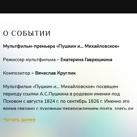
О СОБЫТИИ
Мультфильм-п
ремьера «Пушкин и
…
Михайловское»
Режиссер мультфильма –
Екатерина
Гаврюшкина
Композитор
–
Вячеслав
Круглик
Мультфильм «Пушкин и… Михайловское» посвящен
периоду ссылки А.С.Пушкина в родовом имении под
Псковом с августа 1824 г. по сентябрь 1826 г. Именно это
время связано с духовным перерождением поэта, здесь он
создает свои ключевые произведения.
Читать далее
Пушкин приезжает в Михайловское вопреки своей воле,
он молод и хочет продолжить полную впечатлений