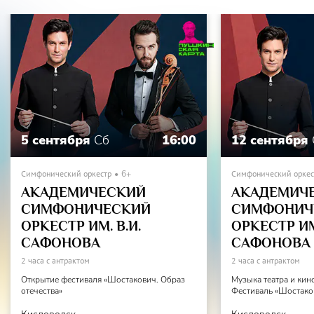
эмоции и погружая зрителя в волшебный мир поэзии
великого русского поэта.
В программе «Пушкин и…Михайловское» демонстрацию
мультфильма будут сопровождать музыка В. Круглика в
исполнении Академического симфонического оркестра
им. В.И.Сафонова
5 сентября
Сб
16:00
12 сентября
Симфонический оркестр
6+
Симфонический оркес
АКАДЕМИЧЕСКИЙ
АКАДЕМИЧ
СИМФОНИЧЕСКИЙ
СИМФОНИЧ
ОРКЕСТР ИМ. В.И.
ОРКЕСТР ИМ.
САФОНОВА
САФОНОВА
2 часа с антрактом
2 часа с антрактом
Открытие фестиваля «Шостакович. Образ
Музыка театра и кин
отечества»
Фестиваль «Шостаков