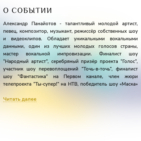
О СОБЫТИИ
Александр Панайотов - талантливый молодой артист,
певец, композитор, музыкант, режиссёр собственных шоу
и видеоклипов. Обладает уникальными вокальными
данными, один из лучших молодых голосов страны,
мастер вокальной импровизации. Финалист шоу
“Народный артист”, серебряный призёр проекта “Голос”,
участник шоу перевоплощений “Точь-в-точь”, финалист
шоу “Фантастика” на Первом канале, член жюри
телепроекта “Ты-супер!” на НТВ, победитель шоу «Маска»
на НТВ. Обладатель множества премий.
Читать далее
20 лет на сцене, в творческой копилке артиста три
студийных альбома, десятки видеоклипов, громкие хиты и
активная гастрольная жизнь.
Сильнейший вокал, необычайный артистизм,