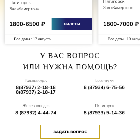
Пятигорск
волшебства остается в сердце каждого зрителя,
Пятигорск
Зал «Камертон»
Зал «Камертон»
побывавшего на концерте, вне зависимости от
местоположения на карте и языка исполнения!
1800-7000
1800-6500
₽
₽
БИЛЕТЫ
Все даты :
17 августа
Все даты :
19 авгу
У ВАС ВОПРОС
ИЛИ НУЖНА ПОМОЩЬ?
Кисловодск
Ессентуки
8(87937) 2-18-18
8 (87934) 6-75-56
8(87937) 2-18-17
Железноводск
Пятигорск
8 (87932) 4-44-74
8 (87933) 9-14-36
ЗАДАТЬ ВОПРОС