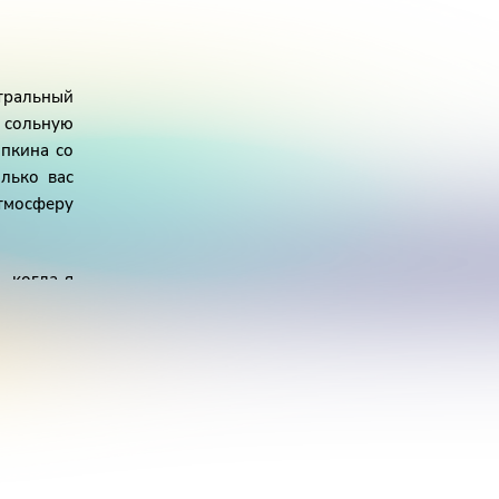
атральный
 сольную
пкина со
лько вас
тмосферу
, когда я
сических
но тем не