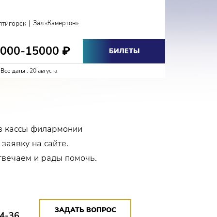
КЛА
|
ятигорск
Зал «Камертон»
Кисловодс
3000-15000
2700-
₽
БИЛЕТЫ
Все даты :
20 августа
Все даты :
в кассы филармонии
 заявку на сайте.
твечаем и рады помочь.
ЗАДАТЬ ВОПРОС
14-36