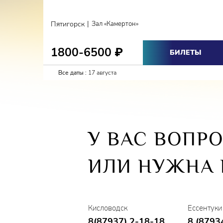
|
Пятигорск
Зал «Камертон»
1800-6500
₽
БИЛЕТЫ
Все даты :
17 августа
У ВАС ВОПР
ИЛИ НУЖНА
Кисловодск
Ессентуки
8(87937) 2-18-18
8 (8793