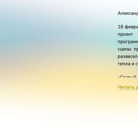
Алексан
18 февра
проект 
програм
сцены п
развесе
тепла и 
«Старый 
был мол
Читать 
хитов, к
менее вс
Проект 