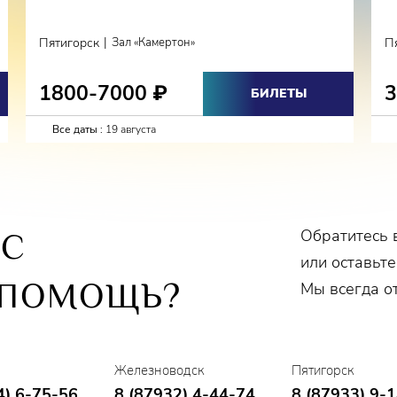
|
Пятигорск
Зал «Камертон»
П
1800-7000
₽
БИЛЕТЫ
Все даты :
19 августа
Обратитесь 
ОС
или оставьте
 ПОМОЩЬ?
Мы всегда о
Железноводск
Пятигорск
4) 6-75-56
8 (87932) 4-44-74
8 (87933) 9-