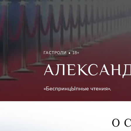
ГАСТРОЛИ
18+
АЛЕКСАН
«БеспринцЫпные чтения».
О 