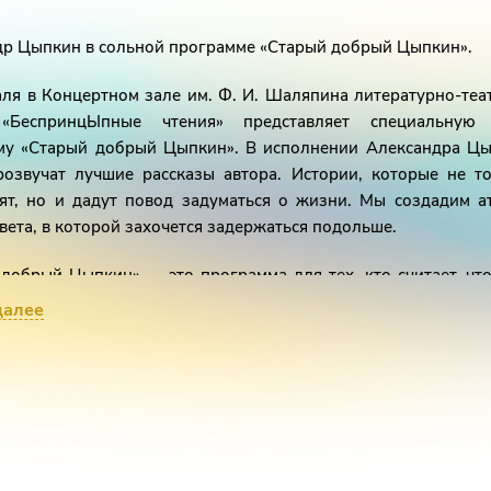
др Цыпкин в сольной программе «Старый добрый Цыпкин».
ля в Концертном зале им. Ф. И. Шаляпина литературно-те
«БеспринцЫпные чтения» представляет специальную
му «Старый добрый Цыпкин». В исполнении Александра Цы
розвучат лучшие рассказы автора. Истории, которые не то
лят, но и дадут повод задуматься о жизни. Мы создадим а
света, в которой захочется задержаться подольше.
добрый Цыпкин» — это программа для тех, кто считает, что
оже, я был добрее. В общем программа составлена из клас
далее
онечно, не таких классических, как Питерский old school, 
е равно знакомых и всеми любимых«, — Александр Цыпкин.
«БеспринцЫпные чтения»