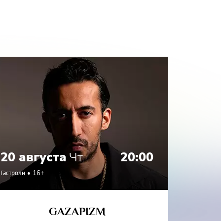
20 августа
Чт
20:00
21 а
Гастроли
16+
Гастроли
GAZAPIZM
СО