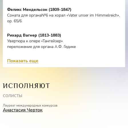
Феликс Мендельсон (1809-1847)
Соната для органа№6 на хорал «Vater unser im Himmelreich»,
ор. 65/6
Рихард Вагнер (1813-1883)
Увертюра к опере «Тангейзер»
переложение для органа А.Ф. Гедике
Показать еще
II отделение
Евстигней Ипатьевич Фомин (1761-1800)
ИСПОЛНЯЮТ
«Пляска фурий» из оперы «Орфей»
СОЛИСТЫ
Александр Лазаревич Локшин (1920-1987)
Лауреат международных конкурсов
Два фрагмента из музыки к к/ф «Царство джунглей»
Анастасия Черток
переложение для органа Анастасии Черток
Артем Николаевич Ананьев (род. 1985)