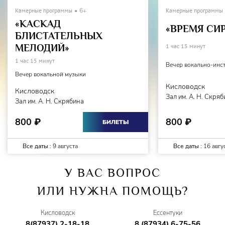
Камерные программы
6+
Камерные программы
«КАСКАД
«ВРЕМЯ СИ
БЛИСТАТЕЛЬНЫХ
МЕЛОДИЙ»
1 час 15 минут
1 час 15 минут
Вечер вокально-инс
Вечер вокальной музыки
Кисловодск
Кисловодск
Зал им. А. Н. Скря
Зал им. А. Н. Скрябина
800
800
₽
₽
БИЛЕТЫ
Все даты :
9 августа
Все даты :
16 авгу
У ВАС ВОПРОС
ИЛИ НУЖНА ПОМОЩЬ?
Кисловодск
Ессентуки
8(87937) 2-18-18
8 (87934) 6-75-56