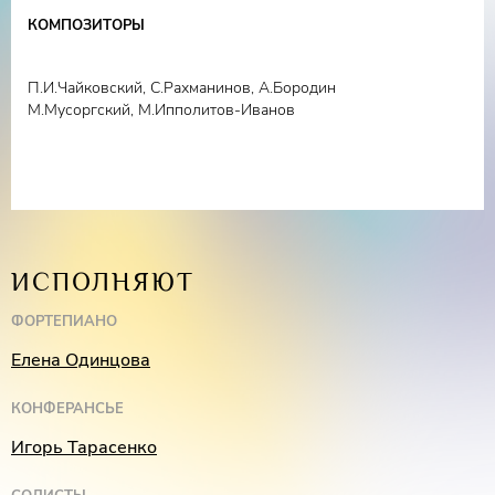
Лауреат международных конкурсов
Марина
КОМПОЗИТОРЫ
Ярская
(меццо-сопрано)
Иван Буянец
(тенор),
Алексей Ерёмин
(бас)
П.И.Чайковский, С.Рахманинов, А.Бородин
М.Мусоргский, М.Ипполитов-Иванов
Елена Одинцова
(фортепиано)
Конферансье
– Игорь Тарасенко
ИСПОЛНЯЮТ
ФОРТЕПИАНО
Елена Одинцова
КОНФЕРАНСЬЕ
Игорь Тарасенко