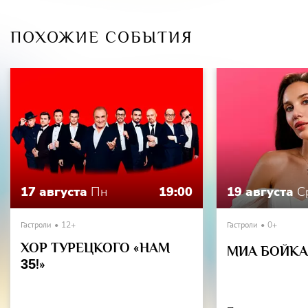
отношений?
ПОХОЖИЕ СОБЫТИЯ
Лауреат театральной премии «Звезда Театрала-2013» в
номинации «Лучшая антреприза».
17 августа
Пн
19:00
19 августа
С
Гастроли
12+
Гастроли
0+
ХОР ТУРЕЦКОГО «НАМ
МИА БОЙКА 
35
!»