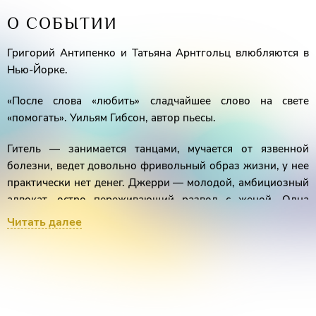
О СОБЫТИИ
Григорий Антипенко и Татьяна Арнтгольц влюбляются в
Нью-Йорке.
«После слова «любить» сладчайшее слово на свете
«помогать». Уильям Гибсон, автор пьесы.
Гитель — занимается танцами, мучается от язвенной
болезни, ведет довольно фривольный образ жизни, у нее
практически нет денег. Джерри — молодой, амбициозный
адвокат, остро переживающий развод с женой. Одна
нечаянная встреча перерастает в свидание...
Читать далее
Спектакль рассказывает историю любви двух одиноких
людей, хватающихся за случайное знакомство, как
утопающий за соломинку. Они настолько разные, что
невольно возникает вопрос: смогут ли эти двое быть
вместе, несмотря на печальный опыт своих прошлых