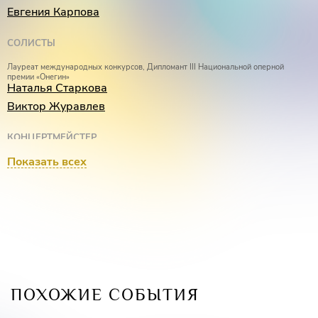
Евгения Карпова
СОЛИСТЫ
Лауреат международных конкурсов, Дипломант III Национальной оперной
премии «Онегин»
Наталья Старкова
Виктор Журавлев
КОНЦЕРТМЕЙСТЕР
Показать всех
Елена Одинцова
ПОХОЖИЕ СОБЫТИЯ