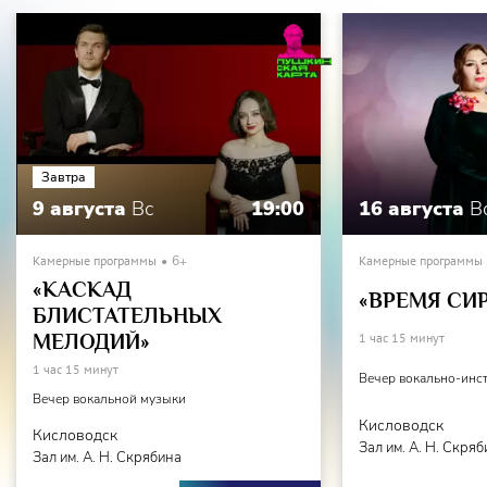
Завтра
9 августа
Вс
19:00
16 августа
В
Камерные программы
6+
Камерные программы
«КАСКАД
«ВРЕМЯ СИ
БЛИСТАТЕЛЬНЫХ
МЕЛОДИЙ»
1 час 15 минут
1 час 15 минут
Вечер вокально-инс
Вечер вокальной музыки
Кисловодск
Кисловодск
Зал им. А. Н. Скря
Зал им. А. Н. Скрябина