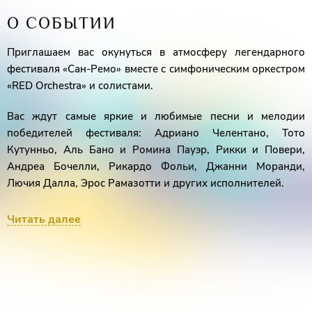
О СОБЫТИИ
Приглашаем вас окунуться в атмосферу легендарного
фестиваля «Сан-Ремо» вместе с симфоническим оркестром
«RED Orchestra» и солистами.
Вас ждут самые яркие и любимые песни и мелодии
победителей фестиваля: Адриано Челентано, Тото
Кутунньо, Аль Бано и Ромина Пауэр, Рикки и Повери,
Андреа Бочелли, Рикардо Фольи, Джанни Моранди,
Лючия Далла, Эрос Рамазотти и других исполнителей.
Это концерт, где каждый найдет для себя что-то
Читать далее
особенное – будь то нежная мелодия о любви,
зажигательный ритм танцевальных хитов или
проникновенная баллада. На протяжении многих
десятилетий эти песни остаются в наших сердцах.
*В программе возможны изменения