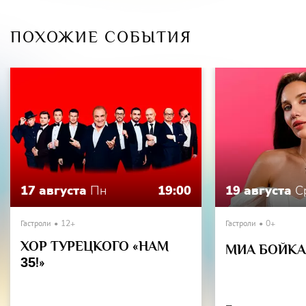
ПОХОЖИЕ СОБЫТИЯ
17 августа
Пн
19:00
19 августа
С
Гастроли
12+
Гастроли
0+
ХОР ТУРЕЦКОГО «НАМ
МИА БОЙКА 
35
!»