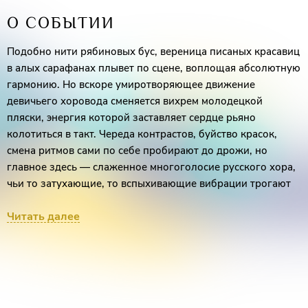
О СОБЫТИИ
Подобно нити рябиновых бус, вереница писаных красавиц
в алых сарафанах плывет по сцене, воплощая абсолютную
гармонию. Но вскоре умиротворяющее движение
девичьего хоровода сменяется вихрем молодецкой
пляски, энергия которой заставляет сердце рьяно
колотиться в такт. Череда контрастов, буйство красок,
смена ритмов сами по себе пробирают до дрожи, но
главное здесь — слаженное многоголосие русского хора,
чьи то затухающие, то вспыхивающие вибрации трогают
до глубины души. В момент, когда очередная нота
Читать далее
вступает в резонанс с внутренней мелодией слушателя,
становится понятно, почему «Хор Пятницкого» вошел в
число национальных символов России.
Знаменитый коллектив был организован собирателем
русского фольклора Митрофаном Ефимовичем Пятницким