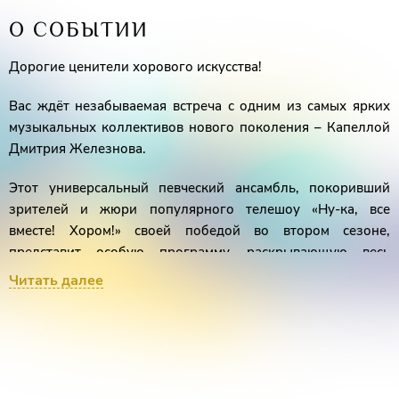
О СОБЫТИИ
Дорогие ценители хорового искусства!
Вас ждёт незабываемая встреча с одним из самых ярких
музыкальных коллективов нового поколения – Капеллой
Дмитрия Железнова.
Этот универсальный певческий ансамбль, покоривший
зрителей и жюри популярного телешоу «Ну-ка, все
вместе! Хором!» своей победой во втором сезоне,
представит особую программу, раскрывающую весь
спектр их виртуозного мастерства, что было высоко
Читать далее
оценено как профессиональным сообществом, так и
широкой публикой.
Особую значимость концерту придаёт участие основателя,
художественного руководителя и дирижера коллектива –
Дмитрия Железнова– обладателя гранта Президента