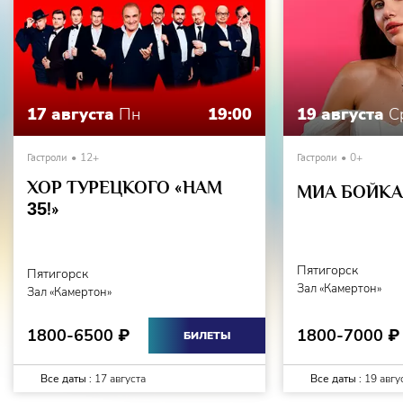
17 августа
Пн
19:00
19 августа
С
Гастроли
12+
Гастроли
0+
ХОР ТУРЕЦКОГО «НАМ
МИА БОЙКА 
35
!»
Пятигорск
Пятигорск
Зал «Камертон»
Зал «Камертон»
1800-7000
1800-6500
₽
₽
БИЛЕТЫ
Все даты :
17 августа
Все даты :
19 авгу