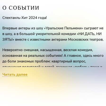
О СОБЫТИИ
Спектакль-Хит 2024 года!
Впервые актеры из шоу «Уральские Пельмени» сыграют не
в шоу, а в большой уморительной комедии «НИ ДАТЬ, НИ
ЗЯТЬ!» вместе с известными актерами Московских театров.
Невероятно смешная, насыщенная, веселая комедия,
основанная на реальных событиях! А главное, здесь много
до боли знакомых проблем: квартирный вопрос,
отношения родителей и детей, взаимная «любовь» тещи и
зятя. Сюжет полон событий, ярких эмоций и
Читать далее
драматических ситуаций. Популярные актёры создадут в
зале прекрасную атмосферу, полную любви, слёз и смеха!
В спектакле заняты популярные актёры театра и кино:
самый смешной Роман Постовалов, он же Арамчик, он же
Шурик; прекрасные Илана и Яна Крайнова;