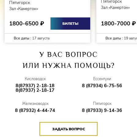
Пятигорск
Пятигорск
будет конец? Интересно? Приходите, узнаете!
Зал «Камертон»
Зал «Камертон»
Ждём вас на Премьере спектакля в вашем городе!
1800-7000
1800-6500
₽
₽
БИЛЕТЫ
Все даты :
17 августа
Все даты :
19 авгу
У ВАС ВОПРОС
ИЛИ НУЖНА ПОМОЩЬ?
Кисловодск
Ессентуки
8(87937) 2-18-18
8 (87934) 6-75-56
8(87937) 2-18-17
Железноводск
Пятигорск
8 (87932) 4-44-74
8 (87933) 9-14-36
ЗАДАТЬ ВОПРОС