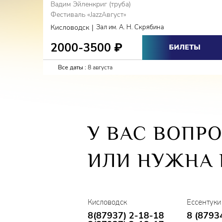
Вадим Эйленкриг (труба)
Фестиваль «JazzАвгуст»
|
Кисловодск
Зал им. А. Н. Скрябина
2000-3500
₽
БИЛЕТЫ
Все даты :
8 августа
У ВАС ВОПР
ИЛИ НУЖНА
Кисловодск
Ессентуки
8(87937) 2-18-18
8 (8793