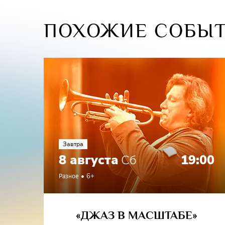
Подполк
ПОХОЖИЕ СОБЫ
Завтра
8 августа
Сб
19:00
Разное
6+
«ДЖАЗ В МАСШТАБЕ»