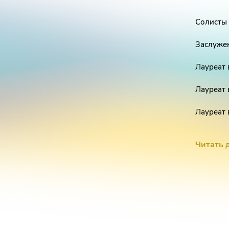
Солисты 
Заслужен
Лауреат 
Лауреат
Л
ауреат
Победите
Читать 
Начальни
Российск
Полковн
Дирижер 
оркестра