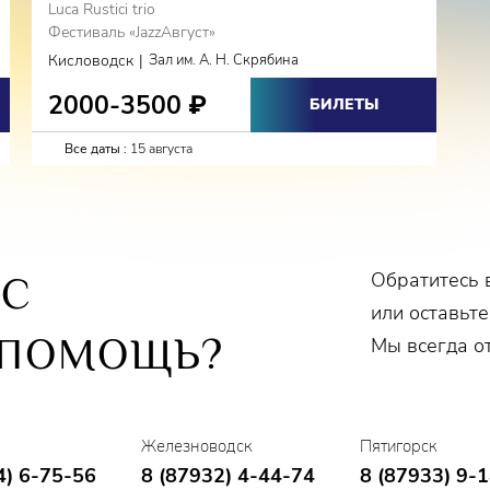
Luca Rustici trio
Фестиваль «JazzАвгуст»
|
Кисловодск
Зал им. А. Н. Скрябина
2000-3500
₽
БИЛЕТЫ
Все даты :
15 августа
Обратитесь 
ОС
или оставьте
 ПОМОЩЬ?
Мы всегда о
Железноводск
Пятигорск
4) 6-75-56
8 (87932) 4-44-74
8 (87933) 9-