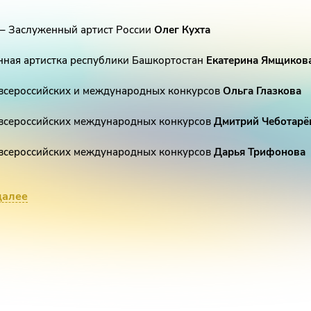
– Заслуженный артист России
Олег К
ухта
ная артистка республики Башкортостан
Екатерина
Ямщиков
всероссийских и международных конкурсов
Ольга Глазкова
 всероссийских международных конкурсов
Дмитрий Ч
еботарё
 всероссийских международных конкурсов
Дарья Т
рифонова
ль телепроекта «Минута славы» на первом канале
Максим Т
о
далее
к Образцово показательного оркестра войск национальной 
ой Федерации – Народный артист республики Башкортостан,
ик
Азат
Шахмухаметов
оркестра – Заместитель начальника Образцово-показатель
 национальной гвардии Российской Федерации,