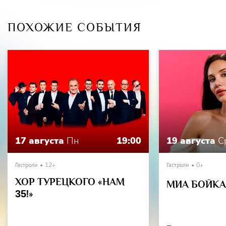
Группа Лесоповал поистине является всенародно
любимой группой.
ПОХОЖИЕ СОБЫТИЯ
17 августа
Пн
19:00
19 августа
С
Гастроли
12+
Гастроли
0+
ХОР ТУРЕЦКОГО «НАМ
МИА БОЙКА 
35
!»