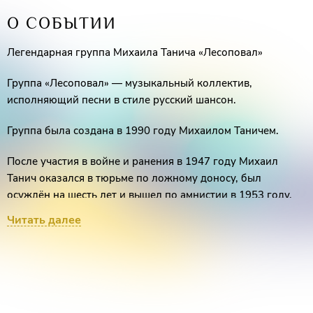
О СОБЫТИИ
Легендарная группа Михаила Танича «Лесоповал»
Группа «Лесоповал» — музыкальный коллектив,
исполняющий песни в стиле русский шансон.
Группа была создана в 1990 году Михаилом Таничем.
После участия в войне и ранения в 1947 году Михаил
Танич оказался в тюрьме по ложному доносу, был
осуждён на шесть лет и вышел по амнистии в 1953 году.
Тематика песен коллектива совпадает с теми временами.
Читать далее
За время существования группы было издано более 20
альбомов, в том числе два альбома после смерти Михаила
Танича. Преимущественно песни исполняются под звуки
гитары, аккордеона, барабана.