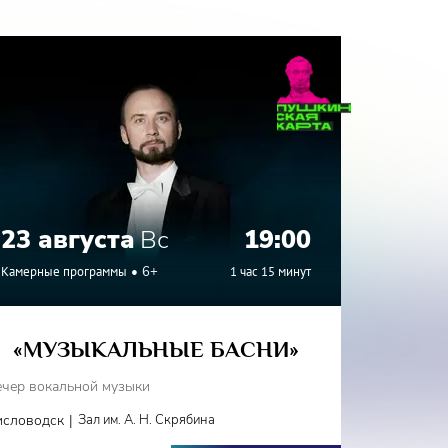
23 августа
Вс
19:00
24 а
Камерные программы
6+
1 час 15 минут
Камерные
«МУЗЫКАЛЬНЫЕ БАСНИ»
«Г
ечер вокальной музыки
Вечер вок
|
исловодск
Зал им. А. Н. Скрябина
Железново