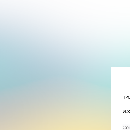
ПР
И.Х
Со