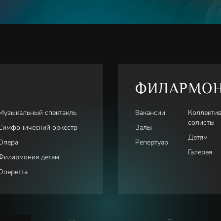
ФИЛАРМО
Музыкальный спектакль
Вакансии
Коллекти
солисты
Симфонический оркестр
Залы
Детям
Опера
Репертуар
Галерея
Филармония детям
Оперетта