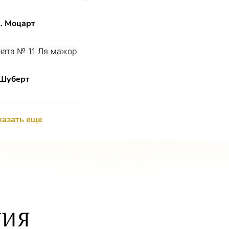
А. Моцарт
ната № 11 Ля мажор
 Шуберт
музыкальных момента
казать еще
 Мендельсон
до-каприччиозо ми минор, соч.14 
ни без слов
ТИЯ