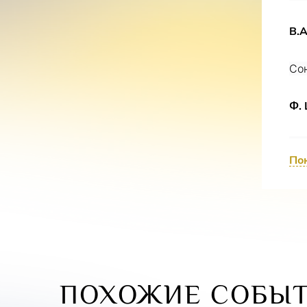
В.
Со
Ф.
4 
По
Ф.
Рон
Пес
ПОХОЖИЕ СОБЫ