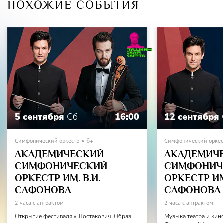
ПОХОЖИЕ СОБЫТИЯ
5 сентября
Сб
16:00
12 сентября
Симфонический оркестр
6+
Симфонический оркес
АКАДЕМИЧЕСКИЙ
АКАДЕМИЧ
СИМФОНИЧЕСКИЙ
СИМФОНИЧ
ОРКЕСТР ИМ. В.И.
ОРКЕСТР ИМ.
САФОНОВА
САФОНОВА
2 часа с антрактом
2 часа с антрактом
Открытие фестиваля «Шостакович. Образ
Музыка театра и кин