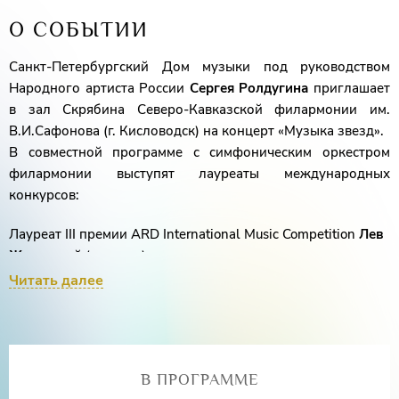
О СОБЫТИИ
Санкт-Петербургский Дом музыки под руководством
Народного артиста России
Сергея Ролдугина
приглашает
в зал Скрябина Северо-Кавказской филармонии им.
В.И.Сафонова (г. Кисловодск) на концерт «Музыка звезд».
В совместной программе с симфоническим оркестром
филармонии выступят лауреаты международных
конкурсов:
Лауреат III премии ARD International Music Competition
Лев
Журавски
й (кларнет) ,
Читать далее
Лауреат XVII Международного конкурса им. П.И.
Чайковского
Илья Папоян
(фортепиано)
В ПРОГРАММЕ
Дирижер - Лауреат международных конкурсов
Игорь