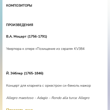
Манашеров
КОМПОЗИТОРЫ
ПРОИЗВЕДЕНИЯ
В.А. Моцарт (1756-1791)
Увертюра к опере «Похищение из сераля» KV384
Й. Эйблер (1765-1846)
Концерт для кларнета с оркестром си-бемоль мажор
Allegro maestoso - Adagio – Rondo alla turca: Allegro