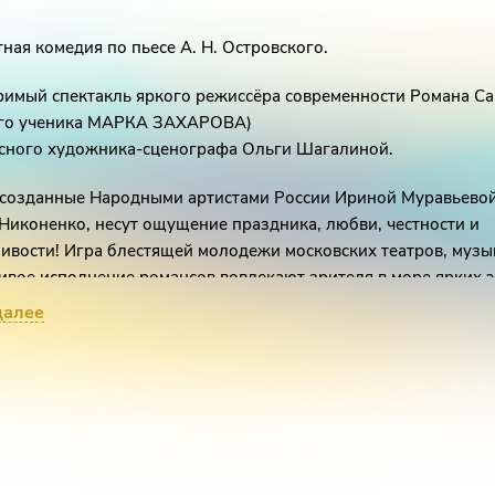
ная комедия по пьесе А. Н. Островского.
имый спектакль яркого режиссёра современности Романа С
го ученика МАРКА ЗАХАРОВА)
асного художника-сценографа Ольги Шагалиной.
 созданные Народными артистами России Ириной Муравьевой
Никоненко, несут ощущение праздника, любви, честности и
ивости! Игра блестящей молодежи московских театров, музы
ивое исполнение романсов вовлекают зрителя в море ярких 
екрасное настроение.
далее
а часа с небольшим окунётесь в чудесный мир поэтики языка 
ского исполнения пьесы Александра Николаевича Островског
дость, а не язык. Какие словеса! Какие остроумные ходы. Как
даже учить не надо, они запоминаются сами. Пир души - этот
ий. Он очень современный автор. В его пьесах нет ничего та