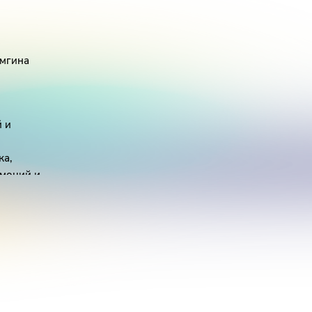
амгина
 и
ка,
эмоций и
русского
о.
ие фразы,
кого