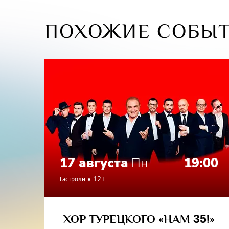
забытого
И.В. Мур
ПОХОЖИЕ СОБЫ
В спекта
Народна
Народны
Заслуже
актёр Т
актрисы
актёр Т
17 августа
Пн
19:00
Гастроли
12+
ХОР ТУРЕЦКОГО «НАМ
35
!»