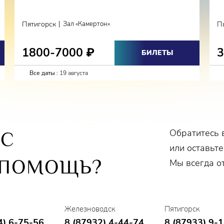
|
Пятигорск
Зал «Камертон»
П
1800-7000
₽
БИЛЕТЫ
Все даты :
19 августа
Обратитесь 
ОС
или оставьте
 ПОМОЩЬ?
Мы всегда о
Железноводск
Пятигорск
4) 6-75-56
8 (87932) 4-44-74
8 (87933) 9-