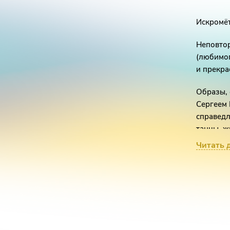
Искромёт
Неповтор
(любимо
и прекр
Образы,
Сергеем 
справедл
танцы, ж
дарят пр
Читать 
Вы на дв
классиче
«Это сла
которые 
Островск