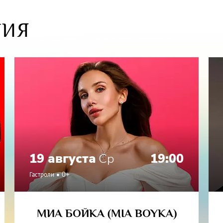
, сложного, исторического. Это классика на века».
авьева
ТИЯ
кле принимают участие:
я Артистка России ИРИНА МУРАВЬЕВА
й Артист России СЕРГЕЙ НИКОНЕНКО
нный артист России Борис ШУВАЛОВ
еатра Ермоловой Сергей КЕМПО
 Театра и Кино ПОЛИНА КУЦЕНКО и Светлана ЧИЛЕЙ
еатра Современной Пьесы ЕГОР МОРОЗОВ.
19 августа
Ср
19:00
Гастроли
0+
МИА БОЙКА (MIA BOYKA)