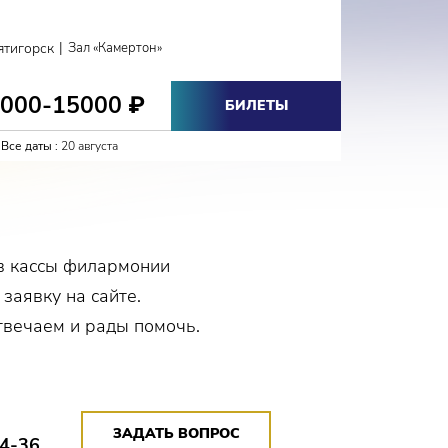
КЛА
|
ятигорск
Зал «Камертон»
Кисловодс
3000-15000
2700-
₽
БИЛЕТЫ
Все даты :
20 августа
Все даты :
в кассы филармонии
 заявку на сайте.
твечаем и рады помочь.
ЗАДАТЬ ВОПРОС
14-36