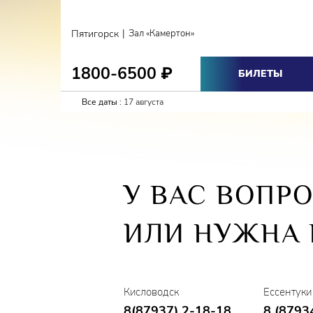
|
Пятигорск
Зал «Камертон»
1800-6500
₽
БИЛЕТЫ
Все даты :
17 августа
У ВАС ВОПР
ИЛИ НУЖНА
Кисловодск
Ессентуки
8(87937) 2-18-18
8 (8793