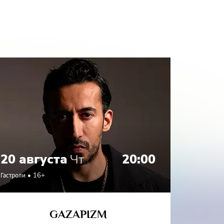
20 августа
Чт
20:00
21 а
Гастроли
16+
Гастроли
GAZAPIZM
СО