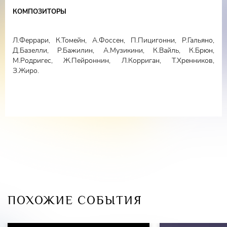
КОМПОЗИТОРЫ
Л.Феррари, К.Томейн, А.Фоссен, П.Пицигонни, Р.Гальяно,
Д.Базелли, Р.Бажилин, А.Музикини, К.Вайль, К.Брюн,
М.Родригес, Ж.Пейроннин, Л.Корриган, Т.Хренников,
З.Жиро.
ПОХОЖИЕ СОБЫТИЯ