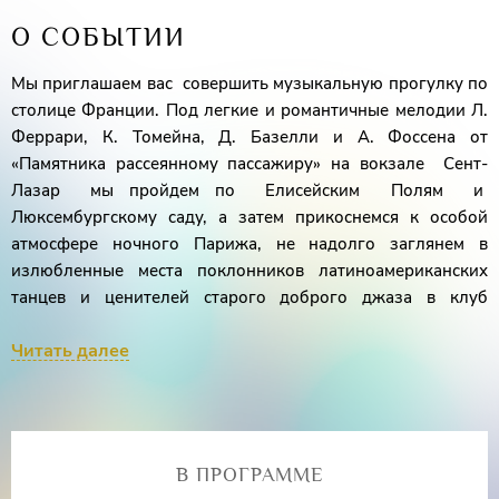
О СОБЫТИИ
Мы приглашаем вас совершить музыкальную прогулку по
столице Франции. Под легкие и романтичные мелодии Л.
Феррари, К. Томейна, Д. Базелли и А. Фоссена от
«Памятника рассеянному пассажиру» на вокзале Сент-
Лазар мы пройдем по Елисейским Полям и
Люксембургскому саду, а затем прикоснемся к особой
атмосфере ночного Парижа, не надолго заглянем в
излюбленные места поклонников латиноамериканских
танцев и ценителей старого доброго джаза в клуб
«Диксиленд» и «Клуб 48».
Читать далее
Александр Бородько
(баян, ведение),
Басан
Оваев
(контрабас),
Виктор Петенко
(ударные),
Евгения Карпова
(антураж,
В ПРОГРАММЕ
сопрано)