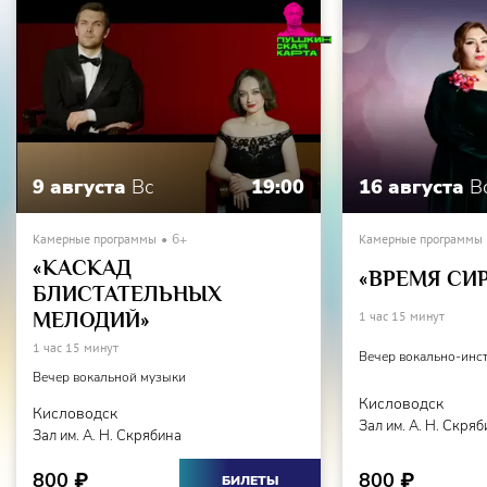
9 августа
Вс
19:00
16 августа
В
Камерные программы
6+
Камерные программы
«КАСКАД
«ВРЕМЯ СИ
БЛИСТАТЕЛЬНЫХ
МЕЛОДИЙ»
1 час 15 минут
1 час 15 минут
Вечер вокально-инс
Вечер вокальной музыки
Кисловодск
Кисловодск
Зал им. А. Н. Скря
Зал им. А. Н. Скрябина
800
800
₽
₽
БИЛЕТЫ