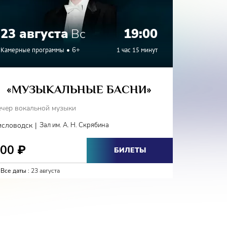
23 августа
Вс
19:00
24 а
Камерные программы
6+
1 час 15 минут
Камерные
«МУЗЫКАЛЬНЫЕ БАСНИ»
«Г
ечер вокальной музыки
Вечер вок
|
исловодск
Зал им. А. Н. Скрябина
Железново
800
800
₽
₽
БИЛЕТЫ
Все даты :
23 августа
Все даты :