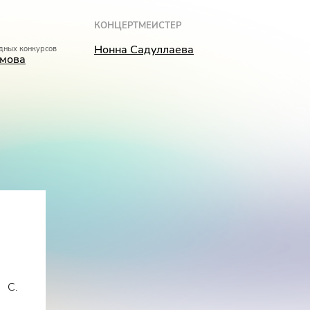
КОНЦЕРТМЕЙСТЕР
Нонна Садуллаева
дных конкурсов
имова
, С.