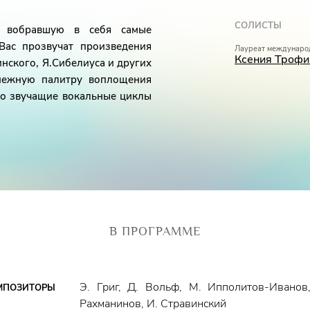
СОЛИСТЫ
, вобравшую в себя самые
Вас прозвучат произведения
Лауреат междунаро
Ксения Троф
нского, Я.Сибелиуса и других
нежную палитру воплощения
ко звучащие вокальные циклы
В ПРОГРАММЕ
Э. Григ, Д. Вольф, М. Ипполитов-Иванов
МПОЗИТОРЫ
Рахманинов, И. Стравинский