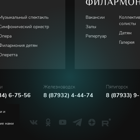
ФИЛАРМО
Музыкальный спектакль
Вакансии
Коллекти
солисты
Симфонический оркестр
Залы
Детям
Опера
Репертуар
Галерея
Филармония детям
Оперетта
ки
Железноводск
Пятигорск
34) 6-75-56
8 (87932) 4-44-74
8 (87933) 9
и и
ние нами