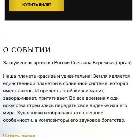
КУПИТЬ БИЛЕТ
О СОБЫТИИ
Заслуженная артистка России Светлана Бережная (орган)
Наша планета красива и удивительна! Земля является
единственной планетой в солнечной системе, которая
имеет жизнь. И прелесть этой жизни манит,
завораживает, притягивает. Во все времена люди
искусства стремились передать свое виденье нашего
мира. Художники изображают его внешние
особенности, а композиторы его звуковое богатство.
Человек, с помощью произведений изобразительного и
музыкального искусства, может постичь эту
Читать далее