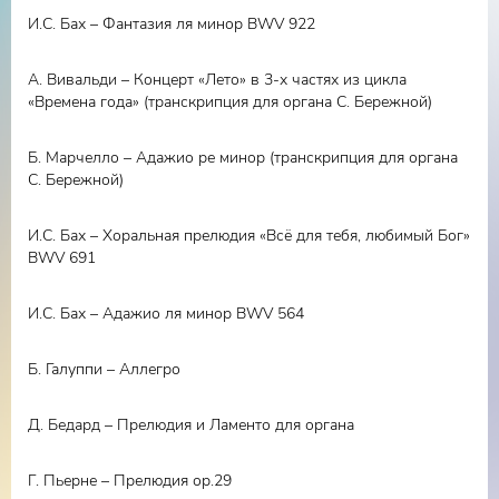
И.С. Бах – Фантазия ля минор BWV 922
А. Вивальди – Концерт «Лето» в 3-х частях из цикла
«Времена года» (транскрипция для органа С. Бережной)
Б. Марчелло – Адажио ре минор (транскрипция для органа
С. Бережной)
И.С. Бах – Хоральная прелюдия «Всё для тебя, любимый Бог»
BWV 691
И.С. Бах – Адажио ля минор BWV 564
Б. Галуппи – Аллегро
Д. Бедард – Прелюдия и Ламенто для органа
Г. Пьерне – Прелюдия ор.29