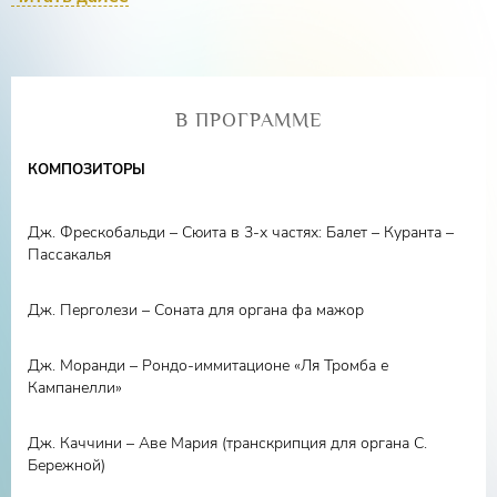
многогранность, почувствовать свою сопричастность
миру, и увидеть необычное, особенное в том, что на
первый взгляд кажется привычным и будничным. А
когда два этих искусства создают непередаваемый
В ПРОГРАММЕ
дуэт? Приглашаем Вас насладиться ансамблем музыки
и удивительным фильмом о нашей планете.
КОМПОЗИТОРЫ
Дж. Фрескобальди – Сюита в 3-х частях: Балет – Куранта –
Пассакалья
Дж. Перголези – Соната для органа фа мажор
Дж. Моранди – Рондо-иммитационе «Ля Тромба е
Кампанелли»
Дж. Каччини – Аве Мария (транскрипция для органа С.
Бережной)