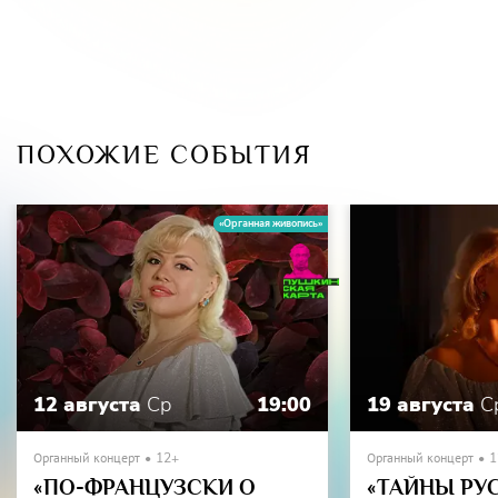
ПОХОЖИЕ СОБЫТИЯ
«Органная живопись»
12 августа
Ср
19:00
19 августа
С
Органный концерт
12+
Органный концерт
1
«ПО-ФРАНЦУЗСКИ О
«ТАЙНЫ РУ