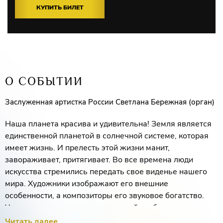
КУПИТЬ БИЛЕТ
О СОБЫТИИ
Заслуженная артистка России Светлана Бережная (орган)
Наша планета красива и удивительна! Земля является
единственной планетой в солнечной системе, которая
имеет жизнь. И прелесть этой жизни манит,
завораживает, притягивает. Во все времена люди
искусства стремились передать свое виденье нашего
мира. Художники изображают его внешние
особенности, а композиторы его звуковое богатство.
Человек, с помощью произведений изобразительного и
музыкального искусства, может постичь эту
Читать далее