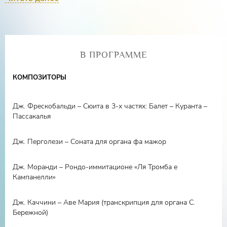
многогранность, почувствовать свою сопричастность
миру, и увидеть необычное, особенное в том, что на
первый взгляд кажется привычным и будничным. А
когда два этих искусства создают непередаваемый
В ПРОГРАММЕ
дуэт? Приглашаем Вас насладиться ансамблем музыки
и удивительным фильмом о нашей планете.
КОМПОЗИТОРЫ
Дж. Фрескобальди – Сюита в 3-х частях: Балет – Куранта –
Пассакалья
Дж. Перголези – Соната для органа фа мажор
Дж. Моранди – Рондо-иммитационе «Ля Тромба е
Кампанелли»
Дж. Каччини – Аве Мария (транскрипция для органа С.
Бережной)