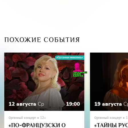
ПОХОЖИЕ СОБЫТИЯ
«Органная живопись»
12 августа
Ср
19:00
19 августа
С
Органный концерт
12+
Органный концерт
1
«ПО-ФРАНЦУЗСКИ О
«ТАЙНЫ РУ