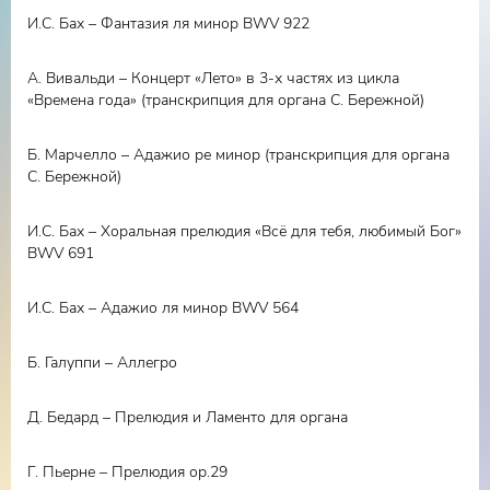
И.С. Бах – Фантазия ля минор BWV 922
А. Вивальди – Концерт «Лето» в 3-х частях из цикла
«Времена года» (транскрипция для органа С. Бережной)
Б. Марчелло – Адажио ре минор (транскрипция для органа
С. Бережной)
И.С. Бах – Хоральная прелюдия «Всё для тебя, любимый Бог»
BWV 691
И.С. Бах – Адажио ля минор BWV 564
Б. Галуппи – Аллегро
Д. Бедард – Прелюдия и Ламенто для органа
Г. Пьерне – Прелюдия ор.29