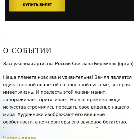
КУПИТЬ БИЛЕТ
О СОБЫТИИ
Заслуженная артистка России Светлана Бережная (орган)
Наша планета красива и удивительна! Земля является
единственной планетой в солнечной системе, которая
имеет жизнь. И прелесть этой жизни манит,
завораживает, притягивает. Во все времена люди
искусства стремились передать свое виденье нашего
мира. Художники изображают его внешние
особенности, а композиторы его звуковое богатство.
Человек, с помощью произведений изобразительного и
музыкального искусства, может постичь эту
Читать далее