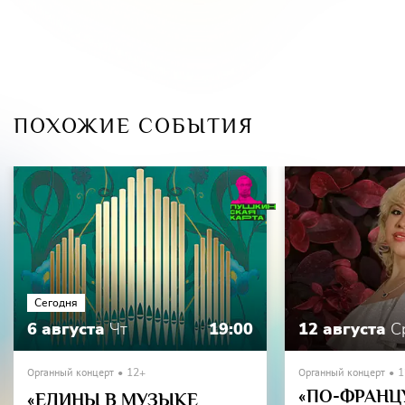
ПОХОЖИЕ СОБЫТИЯ
Сегодня
6 августа
Чт
19:00
12 августа
С
Органный концерт
12+
Органный концерт
1
«ПО-ФРАНЦ
«ЕДИНЫ В МУЗЫКЕ