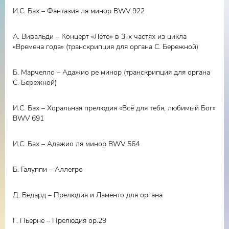
И.С. Бах – Фантазия ля минор BWV 922
А. Вивальди – Концерт «Лето» в 3-х частях из цикла
«Времена года» (транскрипция для органа С. Бережной)
Б. Марчелло – Адажио ре минор (транскрипция для органа
С. Бережной)
И.С. Бах – Хоральная прелюдия «Всё для тебя, любимый Бог»
BWV 691
И.С. Бах – Адажио ля минор BWV 564
Б. Галуппи – Аллегро
Д. Бедард – Прелюдия и Ламенто для органа
Г. Пьерне – Прелюдия ор.29