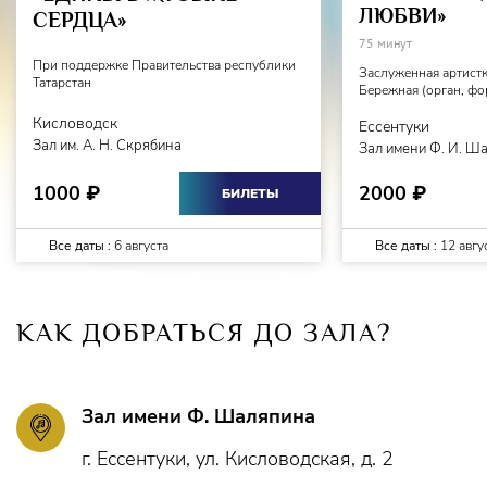
ЛЮБВИ»
СЕРДЦА»
75 минут
При поддержке Правительства республики
Заслуженная артистк
Татарстан
Бережная (орган, фо
Кисловодск
Ессентуки
Зал им. А. Н. Скрябина
Зал имени Ф. И. Ш
1000
2000
₽
₽
БИЛЕТЫ
Все даты :
6 августа
Все даты :
12 авгу
КАК ДОБРАТЬСЯ ДО ЗАЛА?
Зал имени Ф. Шаляпина
г. Ессентуки, ул. Кисловодская, д. 2