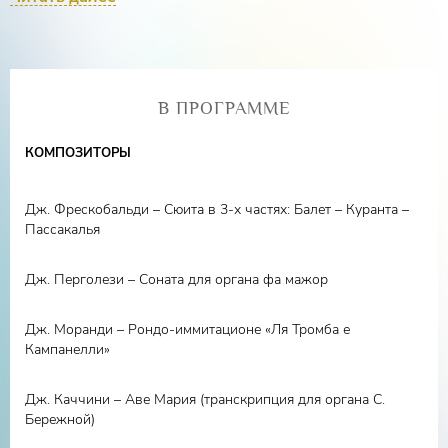
многогранность, почувствовать свою сопричастность
миру, и увидеть необычное, особенное в том, что на
первый взгляд кажется привычным и будничным. А
когда два этих искусства создают непередаваемый
В ПРОГРАММЕ
дуэт? Приглашаем Вас насладиться ансамблем музыки
и удивительным фильмом о нашей планете.
КОМПОЗИТОРЫ
Дж. Фрескобальди – Сюита в 3-х частях: Балет – Куранта –
Пассакалья
Дж. Перголези – Соната для органа фа мажор
Дж. Моранди – Рондо-иммитационе «Ля Тромба е
Кампанелли»
Дж. Каччини – Аве Мария (транскрипция для органа С.
Бережной)