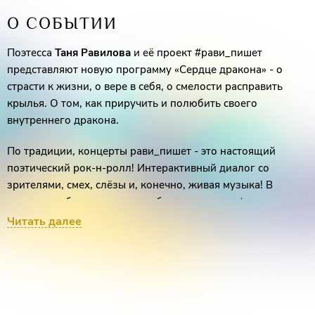
О СОБЫТИИ
Поэтесса
Таня Равилова
и её проект #рави_пишет
представляют новую программу «Сердце дракона» - о
страсти к жизни, о вере в себя, о смелости расправить
крылья. О том, как приручить и полюбить своего
внутреннего дракона.
По традиции, концерты рави_пишет - это настоящий
поэтический рок-н-ролл! Интерактивный диалог со
зрителями, смех, слёзы и, конечно, живая музыка! В
программе будут и уже полюбившиеся стихи («хорошими
жёнами», «мама кричит», «а ты чего себя так не любишь» и
Читать далее
др.), и совершенно новые работы проекта.
Сердце дракона бьется.
Сердце дракона кричит.
Сердце дракона смеется.