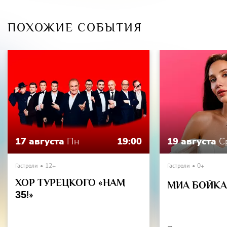
Сердце дракона стучит!
ПОХОЖИЕ СОБЫТИЯ
17 августа
Пн
19:00
19 августа
С
Гастроли
12+
Гастроли
0+
ХОР ТУРЕЦКОГО «НАМ
МИА БОЙКА 
35
!»