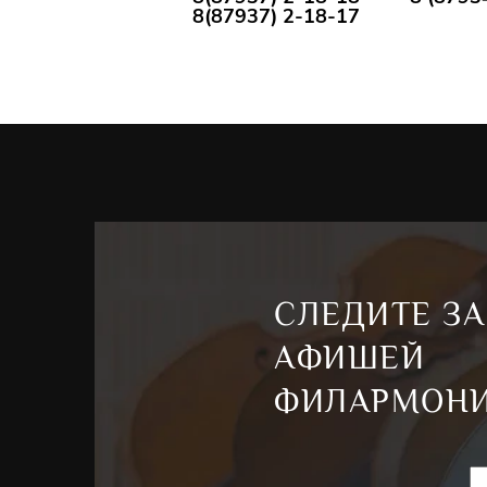
Валенти
8(87937) 2-18-17
властной
пацаны».
фильмах 
здравств
драма"Ар
актриса 
добра», 
создании
интернат
Мария Р
СЛЕДИТЕ ЗА
Щукинско
московск
АФИШЕЙ
главных 
ФИЛАРМОН
проектах
Максима 
в проект
в докуме