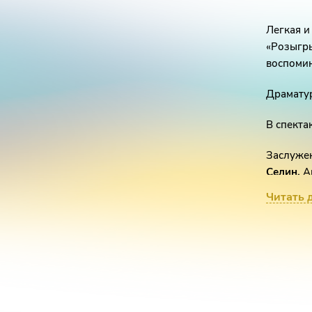
Легкая и
«Розыгры
воспоми
Драмату
В спекта
Заслуже
Селин,
Ак
Мухин,
А
Читать 
Мария Ра
Елена С
артистка
вот попу
в картин
актрисой