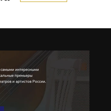
 образе
е
ься в
збавила
ства
етика
ла в
с самыми интересными
кальные премьеры
ала 10
еатров и артистов России.
ых
го героя
нималась
 снялась
ный приз