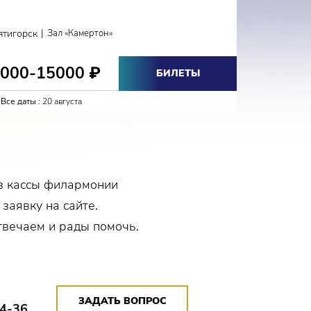
КЛА
р
нобровый
|
ятигорск
Зал «Камертон»
анным
Кисловодс
ногие
3000-15000
2700-
₽
БИЛЕТЫ
» и
Все даты :
20 августа
Все даты :
а экраны
тие
в кассы филармонии
ния.
 заявку на сайте.
 с
ный
твечаем и рады помочь.
н»
Даже не
ЗАДАТЬ ВОПРОС
14-36