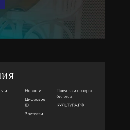
оминации
и
НИЯ
вы и
Новости
Покупка и возврат
билетов
Цифровое
ID
КУЛЬТУРА.РФ
Зрителям