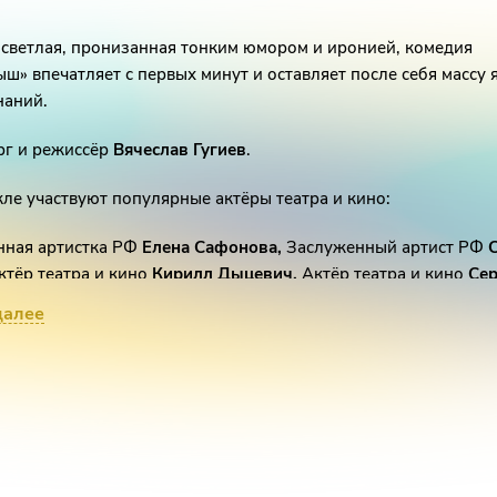
 светлая, пронизанная тонким юмором и иронией, комедия
ш» впечатляет с первых минут и оставляет после себя массу 
наний.
рг и режиссёр
Вячеслав Гугиев
.
кле участвуют популярные актёры театра и кино:
нная артистка РФ
Елена Сафонова,
Заслуженный артист РФ
тёр театра и кино
Кирилл Дыцевич,
Актёр театра и кино
Сер
ктриса театра и кино
Валентина Мазунина,
Актриса театра и 
далее
ссказова.
афонова
Советская и российская актриса кино и театра, засл
 России.Фильмография Елены насчитывает не один десяток р
лярность к Елене Сафоновой пришла после исполнения глав
е «Зимняявишня». После проката картины Сафонову признал
 года.Режиссеры засыпали ее предложениями участвовать в 