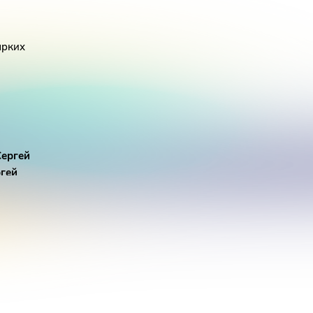
ярких
Сергей
гей
кино
уженная
олей, а
ной роли
и лучшей
новых