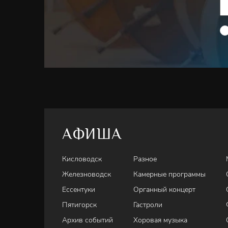
Нью- Йор
документ
продолжа
АФИША
Кисловодск
Разное
Железноводск
Камерные программы
Ессентуки
Органный концерт
Пятигорск
Гастроли
Архив событий
Хоровая музыка