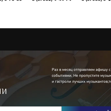
на Мазунина
Валентина Мазунина ворвалась на телеэкраны в
 подруги, а позже — жены главного героя сериала «Реальны
 Позже, комедийный талант Валентины продолжил раскрыват
«Горько!», «Горько! 2», «Самый лучший день, «Иванько», «Ну,
уй, Оксана Соколова» и других. Череду веселых кинолент ра
итмия" о жизни работников скорой помощи. Помимо творче
занимается благотворительностью. Вместе с фондом «Арифм
каналом ТНТ и организацией «Территория КИТ» она участвова
 проекта «Это не просто». Программа помогает выпускникам
ов обрести наставников.
ассказова
Российская актриса театра и кино. Мария окончила
Раз в месяц отправляем афишу 
е театральное училище, после чего была принята в труппу
событиями. Не пропустите музы
ого театра "Сопричастность«.В течении пяти лет, Мария сыгр
и гастроли лучших музыкантов,т
ролей, параллельно снимаясь в кино и работая в антрепризн
ИИ
. Зрителю Мария знакома по исполнению роли сестры главно
Аверина в любимом миллионами сериале «Глухарь». Также с
ах «Час Волкова», «След», «Погоня за тенью», «Отдел». Мария
нтально- игровом фильме «Светлана», который получил глав