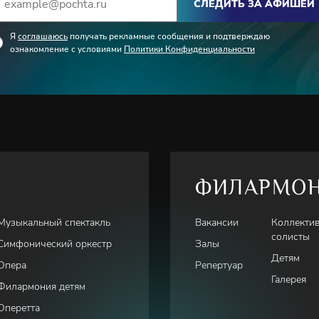
СЛЕДИТЬ ЗА АФИШЕЙ
кского международного фестиваля кино и телевидения в н
альная драма.В настоящее время активно работает в театре 
Я
соглашаюсь
получать рекламные сообщения и подтверждаю
ет сниматься в кино.
ознакомление с условиями
Политики Конфиденциальности
ФИЛАРМО
Музыкальный спектакль
Вакансии
Коллекти
солисты
Симфонический оркестр
Залы
Детям
Опера
Репертуар
Галерея
Филармония детям
Оперетта