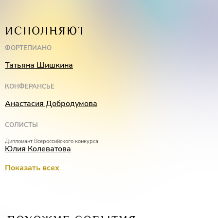
ИСПОЛНЯЮТ
ФОРТЕПИАНО
Татьяна Шишкина
КОНФЕРАНСЬЕ
Анастасия Добродумова
СОЛИСТЫ
Дипломант Всероссийского конкурса
Юлия Колеватова
Лауреат международных конкурсов, Дипломант III Национальной оперной
Показать всех
премии «Онегин»
Наталья Старкова