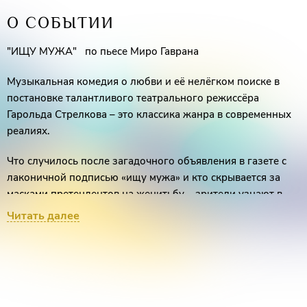
О СОБЫТИИ
"ИЩУ МУЖА" по пьесе Миро Гаврана
Музыкальная комедия о любви и её нелёгком поиске в
постановке талантливого театрального режиссёра
Гарольда Стрелкова – это классика жанра в современных
реалиях.
Что случилось после загадочного объявления в газете с
лаконичной подписью «ищу мужа» и кто скрывается за
масками претендентов на женитьбу – зрители узнают в
новой комедии любви, изменившей жизнь одной
Читать далее
одинокой женщины!
Любимые многими зрителями известные актёры театра и
кино Мария Порошина, Ольга Тумайкина, Михаил
Полицеймако, Даниил Спиваковский, Владислав
Котлярский сыграют любовную историю с