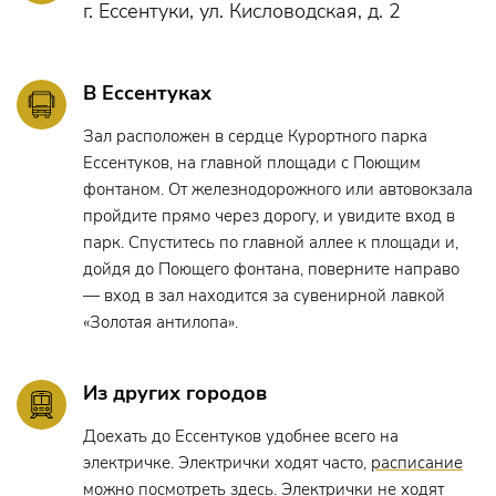
предложение вновь поработать с друзьями в любом
г. Ессентуки, ул. Кисловодская, д. 2
спектакле. «Володя и Федя просто не могли позвать меня
во что-то неинтересное, — говорит актриса. — Но для
меня «Ты где-то рядом...» стал вызовом. Во многих
В Ессентуках
постановках я пою и танцую, но чтобы скинуть столько
Зал расположен в сердце Курортного парка
лет, почувствовать себя юной и оторваться на все сто под
Ессентуков, на главной площади с Поющим
рок-н-ролл, на это надо было решиться! И я безумно
фонтаном. От железнодорожного или автовокзала
счастлива, что у меня появилась такая возможность, да
пройдите прямо через дорогу, и увидите вход в
еще и в такой компании. Но в то же время мне важно было
парк. Спуститесь по главной аллее к площади и,
показать не карикатурный образ, а передать весь спектр
дойдя до Поющего фонтана, поверните направо
чувств уже не молодой героини, сердце которой
— вход в зал находится за сувенирной лавкой
одновременно открыто любви и закрыто от окружающих.
«Золотая антилопа».
Я хотела бы, чтобы женщины, особенно в нашей стране,
не боялись жить в любом возрасте, жить на полную
катушку, если так хочется».
Из других городов
Владимир Большов был уверен, что между Ивановой и
Доехать до Ессентуков удобнее всего на
Добронравовым на сцене вспыхнет та самая искра,
электричке. Электрички ходят часто,
расписание
которая позволит зрителям поверить и сопереживать
можно посмотреть здесь
. Электрички не ходят