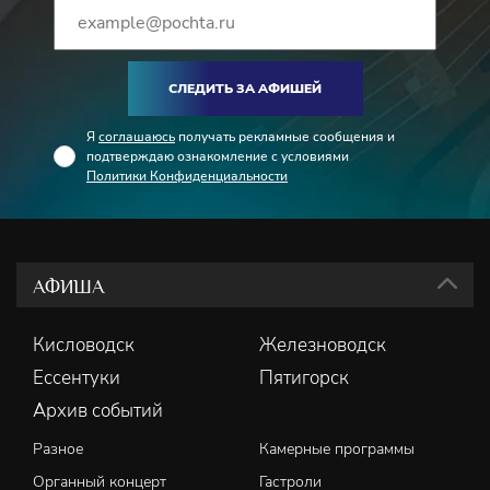
Актриса. Заслуженная артистка РФ. Работает в театре
«Сатирикон». Сыграла в театре несколько десятков
разноплановых ролей в спектаклях Петра Фоменко,
СЛЕДИТЬ ЗА АФИШЕЙ
Валерия Фокина, Константина Райкина, Роберта Стуруа,
Евгения Марчелли и других. Принимала участие в
Я
соглашаюсь
получать рекламные сообщения и
мюзиклах компаний «Стейдж Энтертейнмент» и
подтверждаю ознакомление с условиями
Политики Конфиденциальности
«Московский Бродвей». Фильмография насчитывает более
40 фильмов и сериалов.
АФИША
Кисловодск
Железноводск
Ессентуки
Пятигорск
Архив событий
Разное
Камерные программы
Органный концерт
Гастроли