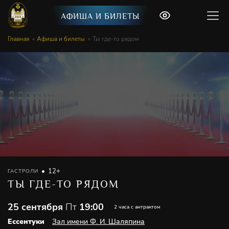
АФИША И БИЛЕТЫ
Главная
Афиша и билеты
Ты где-то рядом
12+
ГАСТРОЛИ
ТЫ ГДЕ-ТО РЯДОМ
25 сентября
Пт
19:00
2 часа с антрактом
Ессентуки
Зал имени Ф. И. Шаляпина