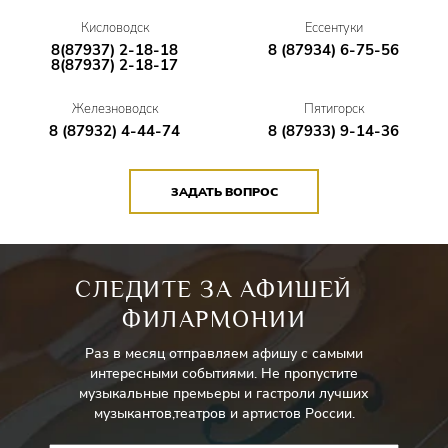
Роберта Стуруа и других. В фильмографии актера —
Кисловодск
Ессентуки
больше 70 ролей, среди которых работы в фильмах и
8(87937) 2-18-18
8 (87934) 6-75-56
сериалах
8(87937) 2-18-17
«Братья Карамазовы», «Сочинение ко дню победы»,
Железноводск
Пятигорск
«Глухарь», «Каменская», «Стрельцов».
8 (87932) 4-44-74
8 (87933) 9-14-36
Фёдор Добронравов
ЗАДАТЬ ВОПРОС
Актёр, продюсер. Народный артист РФ. Работал в
Воронежском молодежном театре,
«Сатириконе», Московском академическом театре сатиры.
СЛЕДИТЕ ЗА АФИШЕЙ
Сыграл в более 120 фильмах и сериалах. Основатель
ФИЛАРМОНИИ
продюсерского центра «Федор Добронравов», в рамках
Раз в месяц отправляем афишу с самыми
которого выступил продюсером фильмов «Жили-были»,
интересными событиями. Не пропустите
«От печали до радости» и спектакля «Чудики».
музыкальные премьеры и гастроли лучших
музыкантов,театров и артистов России.
Марина Иванова