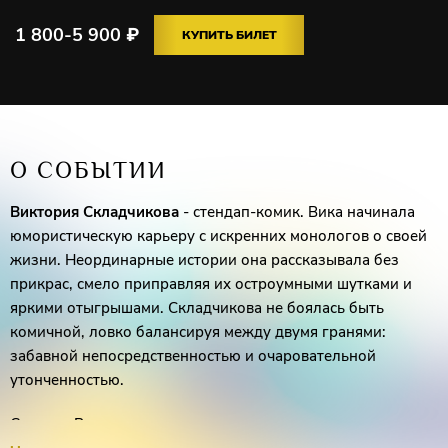
1 800-5 900
₽
КУПИТЬ БИЛЕТ
О СОБЫТИИ
Виктория Складчикова
- стендап-комик. Вика начинала
юмористическую карьеру с искренних монологов о своей
жизни. Неординарные истории она рассказывала без
прикрас, смело приправляя их остроумными шутками и
яркими отыгрышами. Складчикова не боялась быть
комичной, ловко балансируя между двумя гранями:
забавной непосредственностью и очаровательной
утонченностью.
Сегодня Вика делится со зрителями не просто смешными