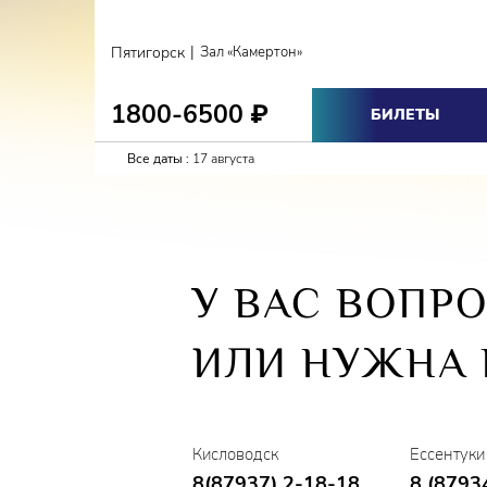
|
Пятигорск
Зал «Камертон»
1800-6500
₽
БИЛЕТЫ
Все даты :
17 августа
У ВАС ВОПР
ИЛИ НУЖНА
Кисловодск
Ессентуки
8(87937) 2-18-18
8 (8793