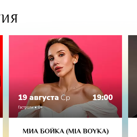
и: любовь и смерть в Венеции – это мультимедийное шоу 
которое позволит вам заглянуть в невидимое, постоять на
ТИЯ
 и времени в городе призраке.
19 августа
Ср
19:00
Гастроли
0+
МИА БОЙКА (MIA BOYKA)