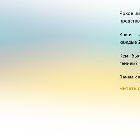
Яркое им
представ
Какая з
каждые 
Кем был
гением?
Зачем к 
Читать 
Автор шо
4000 ты
текста,
создают
полноцен