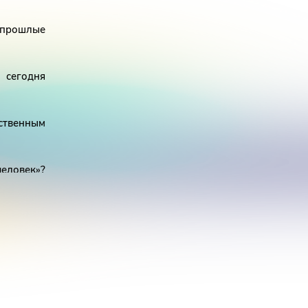
е прошлые
 сегодня
ственным
человек»?
неции.
 нотного
теноров,
 зрителя