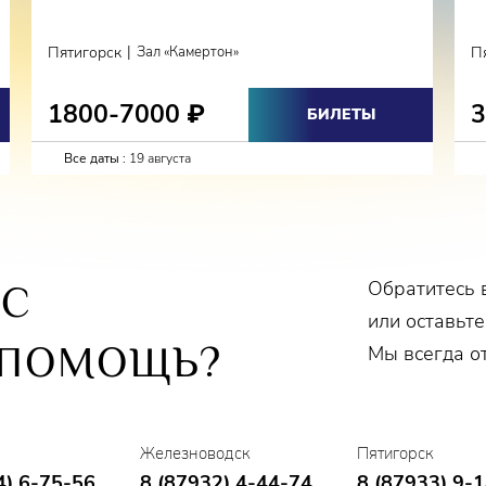
|
Пятигорск
Зал «Камертон»
П
1800-7000
₽
БИЛЕТЫ
Все даты :
19 августа
Обратитесь 
ОС
или оставьте
 ПОМОЩЬ?
Мы всегда о
Железноводск
Пятигорск
4) 6-75-56
8 (87932) 4-44-74
8 (87933) 9-