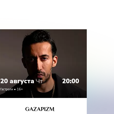
для всей
 границе
20 августа
Чт
20:00
21 а
Гастроли
16+
Гастроли
GAZAPIZM
СО