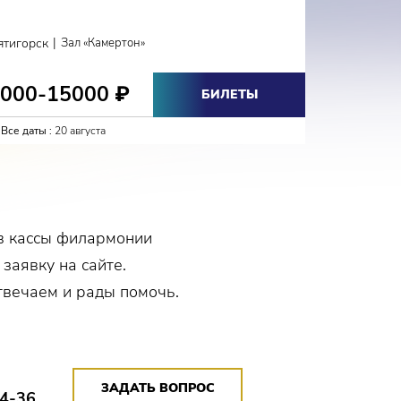
КЛА
|
ятигорск
Зал «Камертон»
Кисловодс
3000-15000
2700-
₽
БИЛЕТЫ
Все даты :
20 августа
Все даты :
в кассы филармонии
 заявку на сайте.
твечаем и рады помочь.
ЗАДАТЬ ВОПРОС
14-36