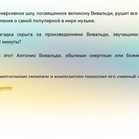
мерсивное шоу, посвященное великому Вивальди, рушит вс
ления о самой популярной в мире музыке.
агадка скрыта за произведениями Вивальди, звучащими
2 минуты?
 этот Антонио Вивальди, обычным смертным или боже
виртуозному скрипачу и композитору приходил его «черный 
далее
у Евгения Зима погрузит Зрителя в жизнь средневековой Ве
сячи отрисованных вручную кадров графики, 1600 страниц
 Живой оркестр, Современная хореография, голоса лучших 
 неподражаемую атмосферу тайны, волшебства и сделают
ным участником нового шоу.