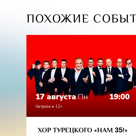
Вивальд
семьи, 
ПОХОЖИЕ СОБЫ
вечности
17 августа
Пн
19:00
Гастроли
12+
ХОР ТУРЕЦКОГО «НАМ
35
!»