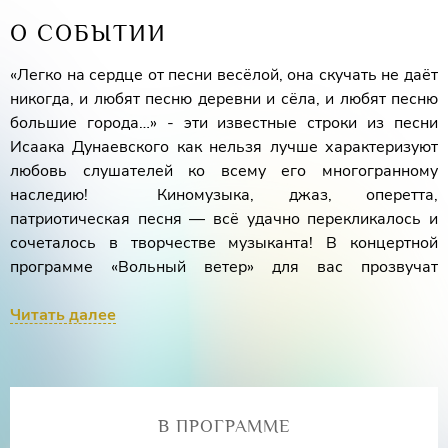
О СОБЫТИИ
«Легко на сердце от песни весёлой, она скучать не даёт
никогда, и любят песню деревни и сёла, и любят песню
большие города…» - эти известные строки из песни
Исаака Дунаевского как нельзя лучше характеризуют
любовь слушателей ко всему его многогранному
наследию! Киномузыка, джаз, оперетта,
патриотическая песня — всё удачно перекликалось и
сочеталось в творчестве музыканта! В концертной
программе «Вольный ветер» для вас прозвучат
популярные композиции из кинофильмов «Моя
любовь», «Испытание верности», «Весёлые ребята»,
Читать далее
«Цирк», «Весна», а также известные номера из оперетт:
«Вольный ветер», «Золотая долина» и многое другое.
Лауреат международных конкурсов
Наталья
В ПРОГРАММЕ
Чувьюрова
(сопрано)