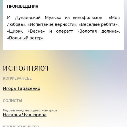
Лауреат международных конкурсов
Юлия
ПРОИЗВЕДЕНИЯ
Алтухова
(фортепиано)
И. Дунаевский. Музыка из кинофильмов «Моя
Конферансье –
Игорь Тарасенко
любовь», «Испытание верности», «Весёлые ребята»,
«Цирк», «Весна» и оперетт «Золотая долина»,
«Вольный ветер»
ИСПОЛНЯЮТ
КОНФЕРАНСЬЕ
Игорь Тарасенко
СОЛИСТЫ
Лауреат международных конкурсов
Наталья Чувьюрова