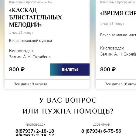
Камерные программы
6+
Камерные программы
«КАСКАД
«ВРЕМЯ СИ
БЛИСТАТЕЛЬНЫХ
МЕЛОДИЙ»
1 час 15 минут
1 час 15 минут
Вечер вокально-инс
Вечер вокальной музыки
Кисловодск
Кисловодск
Зал им. А. Н. Скря
Зал им. А. Н. Скрябина
800
800
₽
₽
БИЛЕТЫ
Все даты :
9 августа
Все даты :
16 авгу
У ВАС ВОПРОС
ИЛИ НУЖНА ПОМОЩЬ?
Кисловодск
Ессентуки
8(87937) 2-18-18
8 (87934) 6-75-56
8(87937) 2-18-17