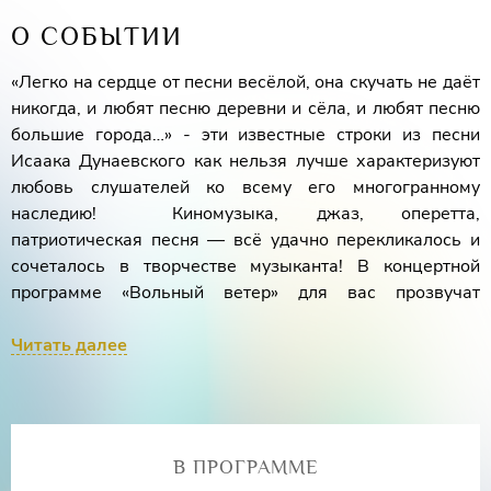
О СОБЫТИИ
«Легко на сердце от песни весёлой, она скучать не даёт
никогда, и любят песню деревни и сёла, и любят песню
большие города…» - эти известные строки из песни
Исаака Дунаевского как нельзя лучше характеризуют
любовь слушателей ко всему его многогранному
наследию! Киномузыка, джаз, оперетта,
патриотическая песня — всё удачно перекликалось и
сочеталось в творчестве музыканта! В концертной
программе «Вольный ветер» для вас прозвучат
популярные композиции из кинофильмов «Моя
любовь», «Испытание верности», «Весёлые ребята»,
Читать далее
«Цирк», «Весна», а также известные номера из оперетт:
«Вольный ветер», «Золотая долина» и многое другое.
Лауреат международных конкурсов
Наталья
В ПРОГРАММЕ
Чувьюрова
(сопрано)