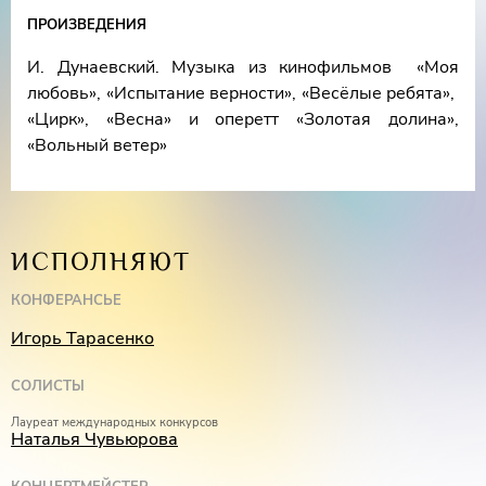
Лауреат международных конкурсов
Юлия
ПРОИЗВЕДЕНИЯ
Алтухова
(фортепиано)
И. Дунаевский. Музыка из кинофильмов «Моя
Конферансье –
Игорь Тарасенко
любовь», «Испытание верности», «Весёлые ребята»,
«Цирк», «Весна» и оперетт «Золотая долина»,
«Вольный ветер»
ИСПОЛНЯЮТ
КОНФЕРАНСЬЕ
Игорь Тарасенко
СОЛИСТЫ
Лауреат международных конкурсов
Наталья Чувьюрова