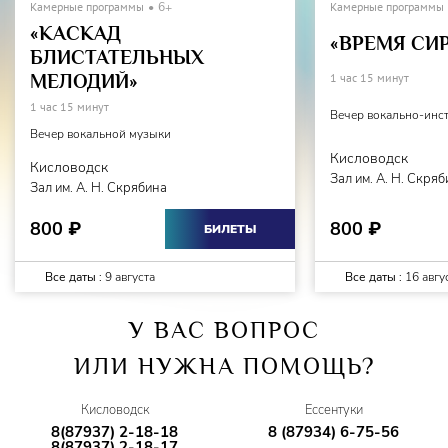
Камерные программы
6+
Камерные программы
«КАСКАД
«ВРЕМЯ СИ
БЛИСТАТЕЛЬНЫХ
МЕЛОДИЙ»
1 час 15 минут
1 час 15 минут
Вечер вокально-инс
Вечер вокальной музыки
Кисловодск
Кисловодск
Зал им. А. Н. Скря
Зал им. А. Н. Скрябина
800
800
₽
₽
БИЛЕТЫ
Все даты :
9 августа
Все даты :
16 авгу
У ВАС ВОПРОС
ИЛИ НУЖНА ПОМОЩЬ?
Кисловодск
Ессентуки
8(87937) 2-18-18
8 (87934) 6-75-56
8(87937) 2-18-17