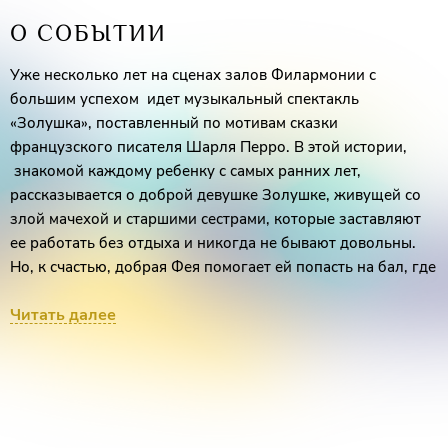
О СОБЫТИИ
Уже несколько лет на сценах залов Филармонии с
большим успехом идет музыкальный спектакль
«Золушка», поставленный по мотивам сказки
французского писателя Шарля Перро. В этой истории,
знакомой каждому ребенку с самых ранних лет,
рассказывается о доброй девушке Золушке, живущей со
злой мачехой и старшими сестрами, которые заставляют
ее работать без отдыха и никогда не бывают довольны.
Но, к счастью, добрая Фея помогает ей попасть на бал, где
и происходят чудеса: в Золушку влюбляется Принц…
Читать далее
Эта старинная сказка родилась много веков назад. И пусть
каждый рассказывает ее на свой лад – добро в ней всегда
побеждает зло, а прекрасный Принц находит свою милую
Золушку. В постановке с участием артистов, сказка
«звучит» как красивая романтическая история, понятная