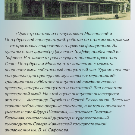
«Оркестр состоял из выпускников Московской и
Петербургской консерваторий, работал по строгим контрактам
— их оригиналы сохранились в архивах филармонии. За
пультом стоял дирижёр Джузеппе Труффи, прибывший из
Тифлиса. В отличие от ранее существовавших оркестров
Санкт
‑
Петербурга и Москвы, этот коллектив с момента
основания имел собственный концертный зал. Здание возвели
специально для проведения музыкальных мероприятий:
традиционных субботних выступлений симфонического
оркестра, камерных концертов и спектаклей. Зал оснастили
оркестровой ямой.
На этой сцене выступали выдающиеся
артисты — Александр Скрябин и Сергей Рахманинов. Здесь же
ставили небольшие оперные спектакли, в которых принимал
участие и сам Фёдор Шаляпин», — отмечает Светлана
Бережная, генеральный директор и художественный
руководитель Северо
‑
Кавказской государственной
филармонии им. В. И. Сафонова.