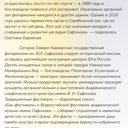
осуществилась почти сто лет спустя — в 1990 году в
Кисловодске появился этот инструмент. Изначально органный
зал филармонии находился в другом здании. Однако в 2016
году удалось переместить орган в Скрябинский зал, где он
звучит и по сей день. Этот шаг стал значимым вкладом в
сохранение и развитие наследия Сафонова», — поделилась
Светлана Бережная.
Сегодня Северо‑Кавказская государственная
филармония им. В.И. Сафонова следует исторической миссии,
оставаясь крупнейшим культурным центром Юга России.
Десять концертных залов в четырёх городах Кавказских
Минеральных Вод — Кисловодске, Пятигорске, Ессентуках и
Железноводске — ежегодно принимают более полумиллиона
зрителей. Музыка продолжает звучать: еженедельно проходят
концерты органной музыки и выступления Академического
симфонического оркестра имени В. И. Сафонова.
Традиционные фестивали — «Бархатный сезон»,
«Бах‑фестиваль» и Всероссийский фестиваль академической
музыки имени Сафонова — собирают слушателей и именитых
артистов со всей страны. Эти факты — одновременно дань
памяти маэстро и яркое подтверждение верности избранного
им пути.