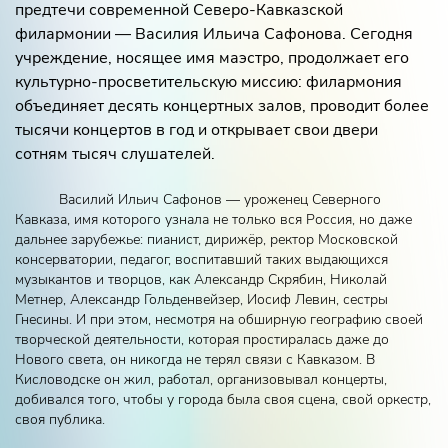
предтечи современной Северо‑Кавказской
филармонии — Василия Ильича Сафонова. Сегодня
учреждение, носящее имя маэстро, продолжает его
культурно‑просветительскую миссию: филармония
объединяет десять концертных залов, проводит более
тысячи концертов в год и открывает свои двери
сотням тысяч слушателей.
Василий Ильич Сафонов — уроженец Северного
Кавказа, имя которого узнала не только вся Россия, но даже
дальнее зарубежье: пианист, дирижёр, ректор Московской
консерватории, педагог, воспитавший таких выдающихся
музыкантов и творцов, как Александр Скрябин, Николай
Метнер, Александр Гольденвейзер, Иосиф Левин, сестры
Гнесины. И при этом, несмотря на обширную географию своей
творческой деятельности, которая простиралась даже до
Нового света, он никогда не терял связи с Кавказом. В
Кисловодске он жил, работал, организовывал концерты,
добивался того, чтобы у города была своя сцена, свой оркестр,
своя публика.