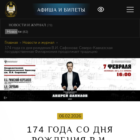
АФИША И БИЛЕТЫ
НОВОСТИ И ЖУРНАЛ
(78)
Новости
(82)
Главная
Новости и журнал
174 года со дня рождения В.И. Сафонова: Северо-Кавказская
государственная Филармония продолжает традицию
06.02.2026
174
ГОДА СО ДНЯ