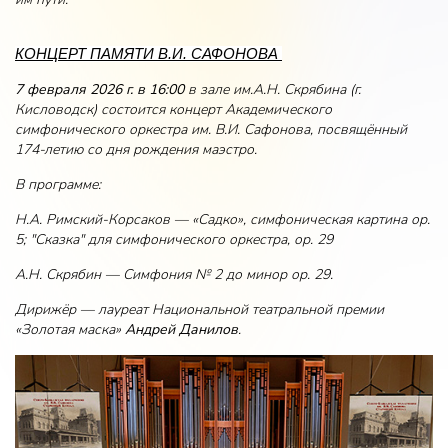
КОНЦЕРТ ПАМЯТИ В.И. САФОНОВА
7 февраля 2026 г. в 16:00
в зале им.А.Н. Скрябина (г.
Кисловодск) состоится концерт Академического
симфонического оркестра им. В.И. Сафонова, посвящённый
174-летию со дня рождения маэстро.
В программе:
Н.А. Римский-Корсаков — «Садко», симфоническая картина ор.
5; "Сказка" для симфонического оркестра, ор. 29
А.Н. Скрябин — Симфония № 2 до минор ор. 29.
Дирижёр — лауреат Национальной театральной премии
«Золотая маска»
Андрей Данилов
.