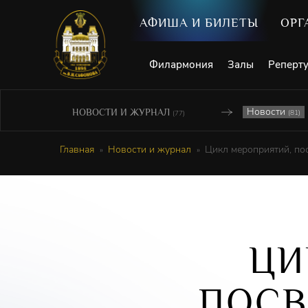
АФИША И БИЛЕТЫ
ОРГ
Филармония
Залы
Реперт
Новости
НОВОСТИ И ЖУРНАЛ
(81)
(77)
Главная
Новости и журнал
Цикл мероприятий, по
ЦИ
ПОС