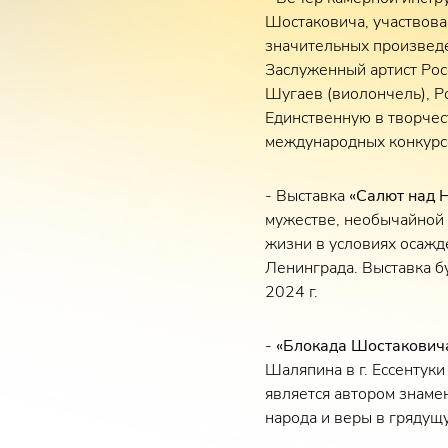
Шостаковича, участвова
значительных произведе
Заслуженный артист Рос
Шугаев (виолончель), Ро
Единственную в творчес
международных конкурс
- Выставка
«Салют над 
мужестве, необычайной 
жизни в условиях осажде
Ленинграда. Выставка б
2024 г.
-
«Блокада Шостакови
Шаляпина в г. Ессентуки
является автором знаме
народа и веры в грядущ