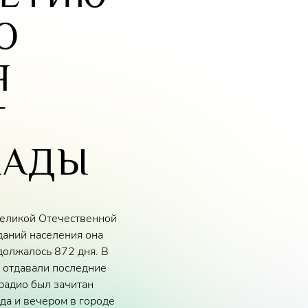
О
Я
Т
КАДЫ
 Великой Отечественной
даний населения она
должалось 872 дня. В
и отдавали последние
 радио был зачитан
да и вечером в городе