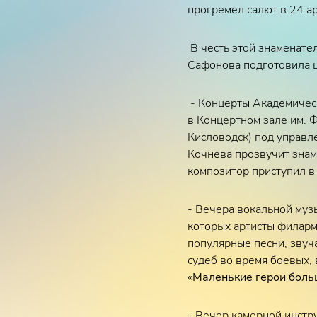
прогремел салют в 24 а
В честь этой знаменате
Сафонова подготовила 
- Концерты Академическ
в Концертном зале им. Ф.
Кисловодск) под управл
Кочнева прозвучит знам
композитор приступил в
- Вечера вокальной му
которых артисты филарм
популярные песни, звуч
судеб во время боевых,
«
Маленькие герои боль
- Вечер камерной инст