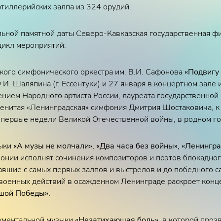
ртиллерийских залпа из 324 орудий.
льной памятной даты Северо-Кавказская государственная фи
цикл мероприятий:
ого симфонического оркестра им. В.И. Сафонова
«Подвигу
И. Шаляпина (г. Ессентуки) и 27 января в концертном зале и
ением Народного артиста России, лауреата государственно
енитая «Ленинградская» симфония Дмитрия Шостаковича, к
 первые недели Великой Отечественной войны, в родном го
зыки
«А музы не молчали», «Два часа без войны», «Ленингр
онии исполнят сочинения композиторов и поэтов блокадног
авшие с самых первых залпов и выстрелов и до победного с
 военных действий в осажденном Ленинграде раскроет конц
шой Победы».
рументальной музыки
«Незатихающая боль»
, в которой про