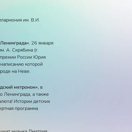
лармония им. В.И.
 Ленинграда».
26 января
м. А. Скрябина (г.
й премии России Юрия
 написанию которой
роде на Неве.
адский метроном»,
в
о Ленинграда, а также
алюта! Истории детских
ертная программа
звучит музыка Дмитрия