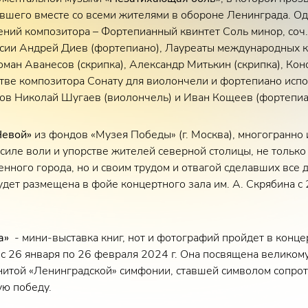
вшего вместе со всеми жителями в обороне Ленинграда. Од
ний композитора – Фортепианный квинтет Соль минор, соч.
сии Андрей Диев (фортепиано), Лауреаты международных 
ман Аванесов (скрипка), Александр Митькин (скрипка), Конс
тве композитора Сонату для виолончели и фортепиано испо
ов Николай Шугаев (виолончель) и Иван Кощеев (фортепиа
Невой»
из фондов «Музея Победы» (г. Москва), многогранно 
силе воли и упорстве жителей северной столицы, не тольк
нного города, но и своим трудом и отвагой сделавших все 
удет размещена в фойе концертного зала им. А. Скрябина с 
ча»
- мини-выставка книг, нот и фотографий пройдет в конце
 с 26 января по 26 февраля 2024 г. Она посвящена великом
нитой «Ленинградской» симфонии, ставшей символом сопрот
ую победу.