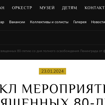
АН
ОРКЕСТР
МУЗЕЙ
ДЕТЯМ
КОНТАК
уар
Вакансии
Коллективы и солисты
Галерея
Новост
священных 80-летию со дня полного освобождения Ленинграда от 
23.01.2024
КЛ МЕРОПРИЯТ
ВЯЩЕННЫХ
80
-