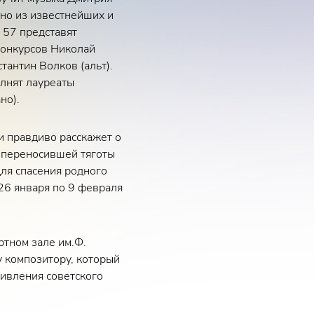
но из известнейших и
 57 представят
конкурсов Николай
тантин Волков (альт).
лнят лауреаты
но).
и правдиво расскажет о
о переносившей тяготы
для спасения родного
26 января по 9 февраля
ртном зале им.Ф.
у композитору, который
ивления советского