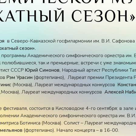
ХАТНЫЙ СЕЗОН
бря
в Северо-Кавказской госфилармонии им. В.И. Сафонов
рхатный сезон».
программы Академического симфонического оркестра им. В
к полюбившиеся, так и премьерные; встречи с уже знакомы
ртист СССР
Юрий Симонов
, Народный артист Республики Тат
сов
Рэм Урасин
(фортепиано), Лауреат премии Президента 
тинис
(Москва), Лауреат международных конкурсов
Констан
,Москва), Лауреат международных конкурсов
Алексей Наб
фестиваля, состоится в Кисловодске 4-го сентября: в зале
полнении Академического симфонического оркестра им. В.И
митриса Ботиниса (Москва). Солист – Лауреат международн
Емельянов
(фортепиано). Начало концерта – в 16-00.