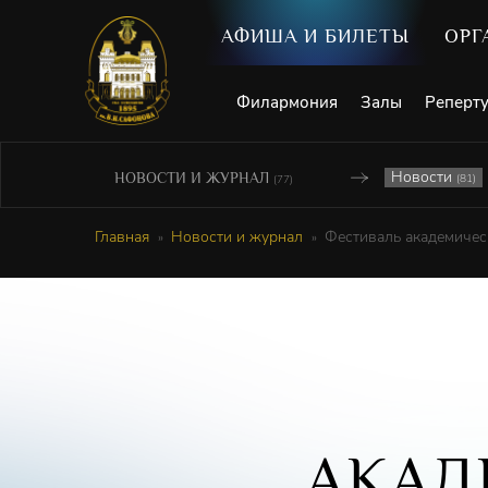
АФИША И БИЛЕТЫ
ОРГ
Филармония
Залы
Реперт
Новости
НОВОСТИ И ЖУРНАЛ
(81)
(77)
Главная
Новости и журнал
Фестиваль академичес
АКАД