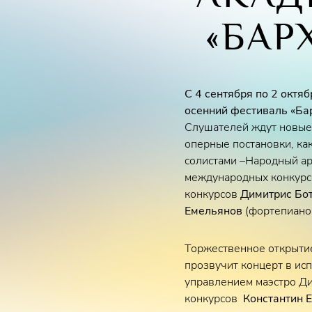
«БАР
С 4 сентября по 2 октя
осенний фестиваль «Ба
Слушателей ждут новые 
оперные постановки, ка
солистами –Народный а
международных конкур
конкурсов
Димитрис Бо
Емельянов
(фортепиано
Торжественное открытие 
прозвучит концерт в ис
управлением маэстро Ди
конкурсов
Константин 