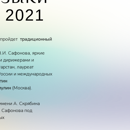
»
2021
а пройдет
традиционный
.И. Сафонова, яркие
ми дирижерами и
арстан, лауреат
России и международных
тин
иулин
(Москва).
 имени А. Скрябина
. Сафонова под
ых