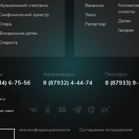
Музыкальный спектакль
Вакансии
Коллекти
солисты
Симфонический оркестр
Залы
Детям
Опера
Репертуар
Галерея
Филармония детям
Оперетта
ки
Железноводск
Пятигорск
34) 6-75-56
8 (87932) 4-44-74
8 (87933) 9
и и
ние нами
Политика конфиденциальности
Соглашение пользователя